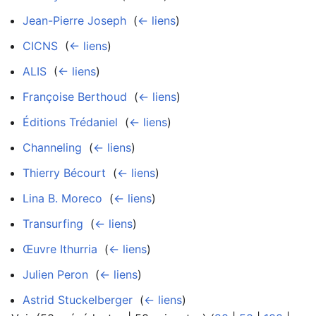
Jean-Pierre Joseph
‎
(
← liens
)
CICNS
‎
(
← liens
)
ALIS
‎
(
← liens
)
Françoise Berthoud
‎
(
← liens
)
Éditions Trédaniel
‎
(
← liens
)
Channeling
‎
(
← liens
)
Thierry Bécourt
‎
(
← liens
)
Lina B. Moreco
‎
(
← liens
)
Transurfing
‎
(
← liens
)
Œuvre Ithurria
‎
(
← liens
)
Julien Peron
‎
(
← liens
)
Astrid Stuckelberger
‎
(
← liens
)