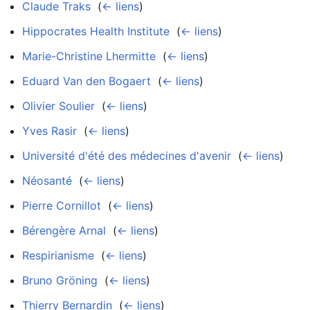
Claude Traks
‎
(
← liens
)
Hippocrates Health Institute
‎
(
← liens
)
Marie-Christine Lhermitte
‎
(
← liens
)
Eduard Van den Bogaert
‎
(
← liens
)
Olivier Soulier
‎
(
← liens
)
Yves Rasir
‎
(
← liens
)
Université d'été des médecines d'avenir
‎
(
← liens
)
Néosanté
‎
(
← liens
)
Pierre Cornillot
‎
(
← liens
)
Bérengère Arnal
‎
(
← liens
)
Respirianisme
‎
(
← liens
)
Bruno Gröning
‎
(
← liens
)
Thierry Bernardin
‎
(
← liens
)