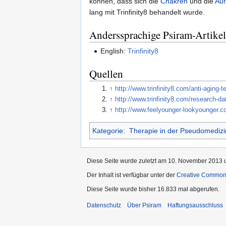
können, dass sich die
Chakren
und die
Au
lang mit Trinfinity8 behandelt wurde.
Anderssprachige Psiram-Artikel
English:
Trinfinity8
Quellen
↑
http://www.trinfinity8.com/anti-aging-
↑
http://www.trinfinity8.com/research-da
↑
http://www.feelyounger-lookyounger.co
Kategorie
:
Therapie in der Pseudomedizi
Diese Seite wurde zuletzt am 10. November 2013 u
Der Inhalt ist verfügbar unter der
Creative Commo
Diese Seite wurde bisher 16.833 mal abgerufen.
Datenschutz
Über Psiram
Haftungsausschluss