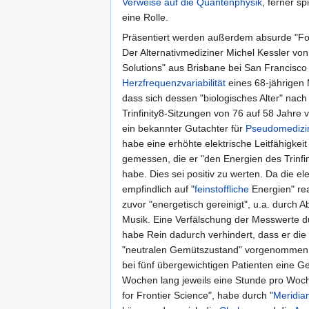
Verweise auf die Quantenphysik
, ferner sp
eine Rolle.
Präsentiert werden außerdem absurde "Fo
Der Alternativmediziner Michel Kessler von
Solutions" aus Brisbane bei San Francisco
Herzfrequenzvariabilität
eines 68-jährigen 
dass sich dessen "biologisches Alter" nach
Trinfinity8-Sitzungen von 76 auf 58 Jahre 
ein bekannter Gutachter für
Pseudomedizi
habe eine erhöhte elektrische Leitfähigke
gemessen, die er "den Energien des Trinfi
habe. Dies sei positiv zu werten. Da die ele
empfindlich auf "
feinstoffliche
Energien" re
zuvor "energetisch gereinigt", u.a. durch 
Musik. Eine Verfälschung der Messwerte du
habe Rein dadurch verhindert, dass er die
"neutralen Gemütszustand" vorgenommen h
bei fünf übergewichtigen Patienten eine 
Wochen lang jeweils eine Stunde pro Woche 
for Frontier Science", habe durch "
Meridia