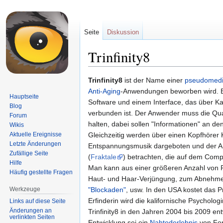
Seite
Diskussion
Trinfinity8
Zur
Zur
Trinfinity8
ist der Name einer
pseudomedi
Navigation
Suche
Anti-Aging
-Anwendungen beworben wird. E
Hauptseite
springen
springen
Software und einem Interface, das über K
Blog
verbunden ist. Der Anwender muss die Qu
Forum
halten, dabei sollen "Informationen" an de
Wikis
Aktuelle Ereignisse
Gleichzeitig werden über einen Kopfhörer
Letzte Änderungen
Entspannungsmusik dargeboten und der An
Zufällige Seite
(
Fraktale
) betrachten, die auf dem Comp
Hilfe
Man kann aus einer größeren Anzahl von 
Häufig gestellte Fragen
Haut- und Haar-Verjüngung, zum Abnehm
Werkzeuge
"Blockaden"
, usw. In den USA kostet das P
Erfinderin wird die kalifornische Psychologi
Links auf diese Seite
Änderungen an
Trinfinity8 in den Jahren 2004 bis 2009 ent
verlinkten Seiten
Entwicklung sei ein
Nahtoderlebnis
von For