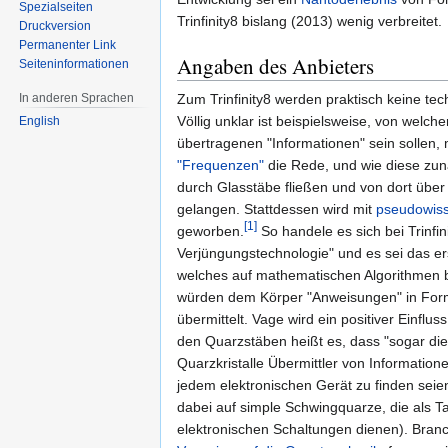
Spezialseiten
Trinfinity8 bislang (2013) wenig verbreitet.
Druckversion
Permanenter Link
Angaben des Anbieters
Seiten­informationen
In anderen Sprachen
Zum Trinfinity8 werden praktisch keine tec
Völlig unklar ist beispielsweise, von welch
English
übertragenen "Informationen" sein sollen,
"Frequenzen"
die Rede, und wie diese zun
durch Glasstäbe fließen und von dort über
gelangen. Stattdessen wird mit
pseudowiss
[1]
geworben.
So handele es sich bei Trinfin
Verjüngungstechnologie" und es sei das er
welches auf mathematischen Algorithmen ba
würden dem Körper "Anweisungen" in For
übermittelt. Vage wird ein positiver Einflu
den Quarzstäben heißt es, dass "sogar die
Quarzkristalle Übermittler von Informatione
jedem elektronischen Gerät zu finden se
dabei auf simple Schwingquarze, die als Ta
elektronischen Schaltungen dienen). Branc