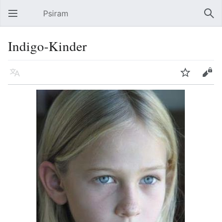
Psiram
Hauptmenü öffnen
Suc
Indigo-Kinder
Sprache
Beobachten
Bearbeiten