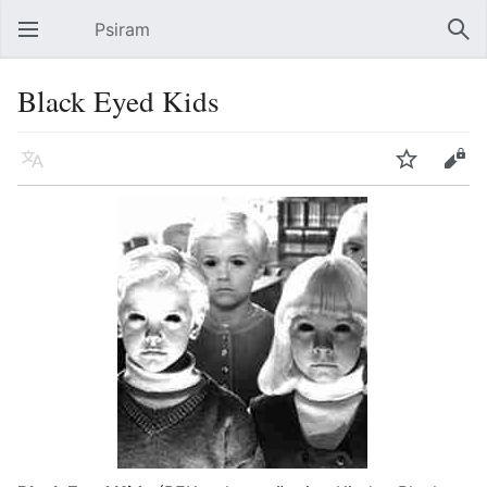
Psiram
Hauptmenü öffnen
Suc
Black Eyed Kids
Sprache
Beobachten
Bearbeiten