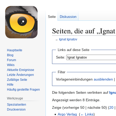
Seite
Diskussion
Seiten, die auf „Igna
←
Ignat Ignatov
Zur
Zur
Links auf diese Seite
Hauptseite
Navigation
Suche
Blog
Seite:
springen
springen
Forum
Wikis
Aktuelle Ereignisse
Filter
Letzte Änderungen
Vorlageneinbindungen
ausblenden
|
Zufällige Seite
Hilfe
Häufig gestellte Fragen
Die folgenden Seiten verlinken auf
Ign
Werkzeuge
Angezeigt werden 8 Einträge.
Spezialseiten
Zeige (vorherige 50 | nächste 50) (
20
Druckversion
Argo Verlag
‎
(
← Links
)