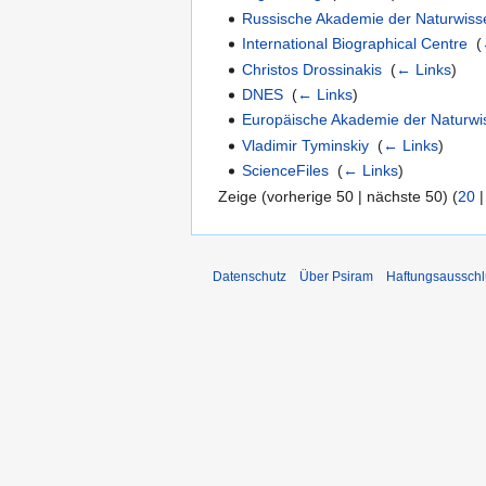
Russische Akademie der Naturwiss
International Biographical Centre
‎
(
Christos Drossinakis
‎
(
← Links
)
DNES
‎
(
← Links
)
Europäische Akademie der Naturwi
Vladimir Tyminskiy
‎
(
← Links
)
ScienceFiles
‎
(
← Links
)
Zeige (vorherige 50 | nächste 50) (
20
Datenschutz
Über Psiram
Haftungsausschl