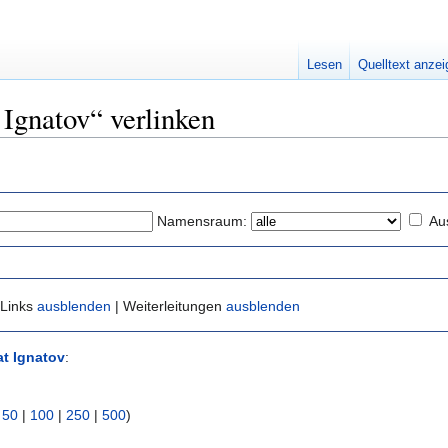
Lesen
Quelltext anze
t Ignatov“ verlinken
Namensraum:
Au
 Links
ausblenden
| Weiterleitungen
ausblenden
at Ignatov
:
|
50
|
100
|
250
|
500
)