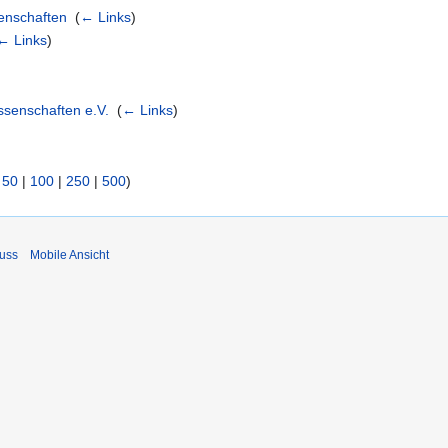
enschaften
‎
(
← Links
)
← Links
)
ssenschaften e.V.
‎
(
← Links
)
|
50
|
100
|
250
|
500
)
uss
Mobile Ansicht