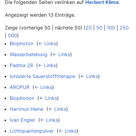
Die folgenden Seiten verlinken auf
Herbert Klima
:
Angezeigt werden 13 Einträge.
Zeige (vorherige 50 | nächste 50) (
20
|
50
|
100
|
250
|
500
)
Biophoton
‎
(
← Links
)
Wasserbelebung
‎
(
← Links
)
Padma 28
‎
(
← Links
)
Ionisierte Sauerstofftherapie
‎
(
← Links
)
AROPUR
‎
(
← Links
)
Biophonon
‎
(
← Links
)
Hartmut Heine
‎
(
← Links
)
Ivan Engler
‎
(
← Links
)
Lichtquantenpulver
‎
(
← Links
)