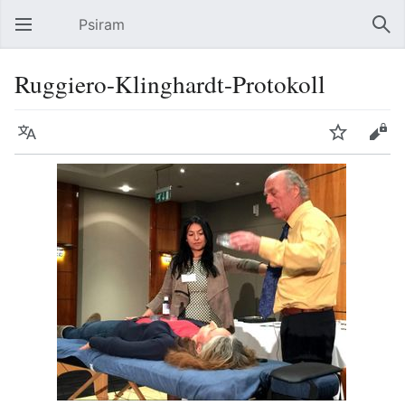
Psiram
Hauptmenü öffnen
Suc
Ruggiero-Klinghardt-Protokoll
Sprache
Beobachten
Bearbeiten