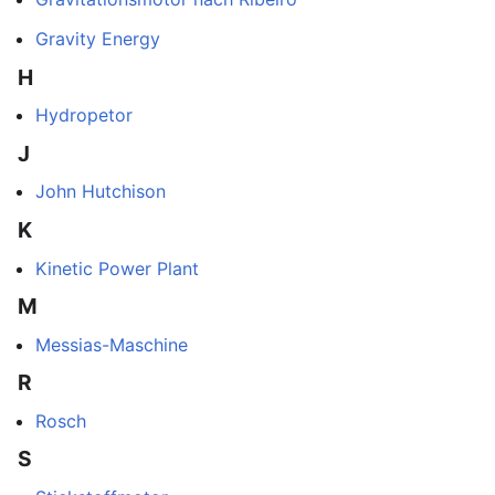
Gravity Energy
H
Hydropetor
J
John Hutchison
K
Kinetic Power Plant
M
Messias-Maschine
R
Rosch
S