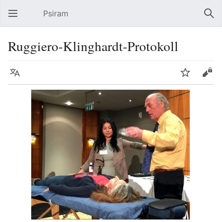
Psiram
Hauptmenü öffnen
Suc
Ruggiero-Klinghardt-Protokoll
Sprache
Beobachten
Bearbeiten