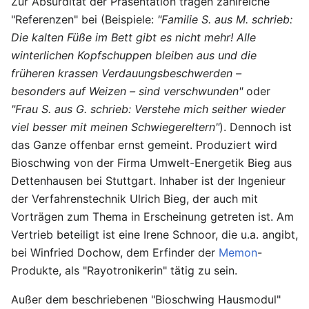
Zur Absurdität der Präsentation tragen zahlreiche
"Referenzen" bei (Beispiele:
"Familie S. aus M. schrieb:
Die kalten Füße im Bett gibt es nicht mehr! Alle
winterlichen Kopfschuppen bleiben aus und die
früheren krassen Verdauungsbeschwerden –
besonders auf Weizen – sind verschwunden"
oder
"Frau S. aus G. schrieb: Verstehe mich seither wieder
viel besser mit meinen Schwiegereltern"
). Dennoch ist
das Ganze offenbar ernst gemeint. Produziert wird
Bioschwing von der Firma Umwelt-Energetik Bieg aus
Dettenhausen bei Stuttgart. Inhaber ist der Ingenieur
der Verfahrenstechnik Ulrich Bieg, der auch mit
Vorträgen zum Thema in Erscheinung getreten ist. Am
Vertrieb beteiligt ist eine Irene Schnoor, die u.a. angibt,
bei Winfried Dochow, dem Erfinder der
Memon
-
Produkte, als "Rayotronikerin" tätig zu sein.
Außer dem beschriebenen "Bioschwing Hausmodul"