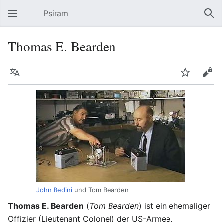
Psiram
Hauptmenü öffnen
Suc
Thomas E. Bearden
Sprache
Beobachten
Bearbeiten
John Bedini
und Tom Bearden
Thomas E. Bearden
(
Tom Bearden
) ist ein ehemaliger
Offizier (Lieutenant Colonel) der US-Armee,