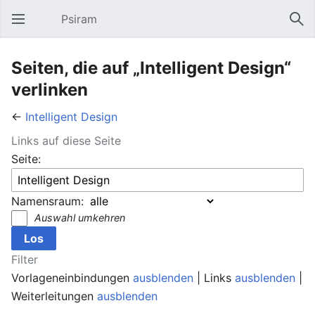
Psiram
Hauptmenü öffnen
Suc
Seiten, die auf „Intelligent Design“
verlinken
←
Intelligent Design
Links auf diese Seite
Seite:
Namensraum:
Auswahl umkehren
Filter
Vorlageneinbindungen
ausblenden
| Links
ausblenden
|
Weiterleitungen
ausblenden