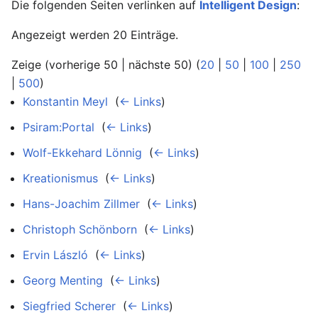
Die folgenden Seiten verlinken auf
Intelligent Design
:
Angezeigt werden 20 Einträge.
Zeige (vorherige 50 | nächste 50) (
20
|
50
|
100
|
250
|
500
)
Konstantin Meyl
‎
(
← Links
)
Psiram:Portal
‎
(
← Links
)
Wolf-Ekkehard Lönnig
‎
(
← Links
)
Kreationismus
‎
(
← Links
)
Hans-Joachim Zillmer
‎
(
← Links
)
Christoph Schönborn
‎
(
← Links
)
Ervin László
‎
(
← Links
)
Georg Menting
‎
(
← Links
)
Siegfried Scherer
‎
(
← Links
)