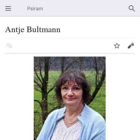
Psiram
Hauptmenü öffnen
Suc
Antje Bultmann
Sprache
Beobachten
Bearbeiten