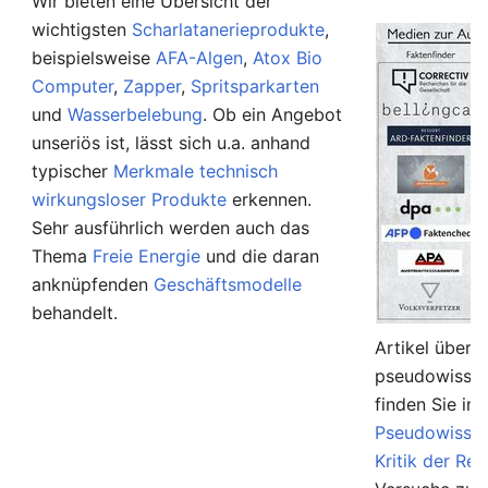
Wir bieten eine Übersicht der
wichtigsten
Scharlatanerieprodukte
,
beispielsweise
AFA-Algen
,
Atox Bio
Computer
,
Zapper
,
Spritsparkarten
und
Wasserbelebung
. Ob ein Angebot
unseriös ist, lässt sich u.a. anhand
typischer
Merkmale technisch
wirkungsloser Produkte
erkennen.
Sehr ausführlich werden auch das
Thema
Freie Energie
und die daran
anknüpfenden
Geschäftsmodelle
behandelt.
Artikel über 
pseudowissen
finden Sie in
Pseudowissen
Kritik der Rel