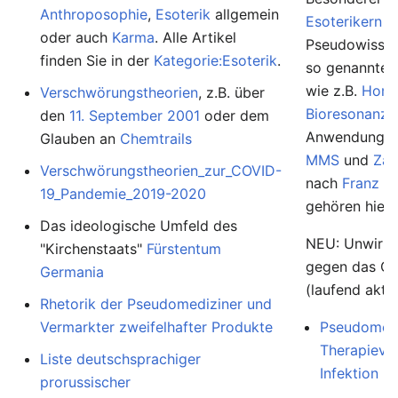
Anthroposophie
,
Esoterik
allgemein
Esoterikern
u
oder auch
Karma
. Alle Artikel
Pseudowissens
finden Sie in der
Kategorie:Esoterik
.
so genannte
wie z.B.
Homö
Verschwörungstheorien
, z.B. über
Bioresonanz
,
den
11. September 2001
oder dem
Anwendunge
Glauben an
Chemtrails
MMS
und
Zap
Verschwörungstheorien_zur_COVID-
nach
Franz K
19_Pandemie_2019-2020
gehören hierh
Das ideologische Umfeld des
NEU: Unwirk
"Kirchenstaats"
Fürstentum
gegen das Co
Germania
(laufend aktua
Rhetorik der Pseudomediziner und
Vermarkter zweifelhafter Produkte
Pseudomedi
Therapievo
Liste deutschsprachiger
Infektion
prorussischer