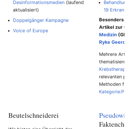
Desinformationsmedien
(laufend
Behandlung
aktualisiert)
19 Erkranku
Besonders au
Doppelgänger Kampagne
Artikel zur
G
Voice of Europe
Medizin
(GNM
Ryke Geerd 
Mehrere Artik
thematisiere
Krebstherapi
relevanten p
Methoden find
Kategorie:Ps
Beutelschneiderei
Pseudowis
Faktenche