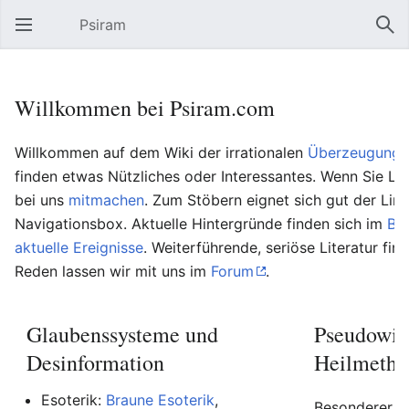
Psiram
Hauptmenü öffnen
Suc
Willkommen bei Psiram.com
Willkommen auf dem Wiki der irrationalen
Überzeugungs
finden etwas Nützliches oder Interessantes. Wenn Sie Lu
bei uns
mitmachen
. Zum Stöbern eignet sich gut der Lin
Navigationsbox. Aktuelle Hintergründe finden sich im
Bl
aktuelle Ereignisse
. Weiterführende, seriöse Literatur fin
Reden lassen wir mit uns im
Forum
.
Glaubenssysteme und
Pseudowis
Desinformation
Heilmetho
Esoterik:
Braune Esoterik
,
Besonderer Be