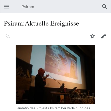
Psiram
Hauptmenü öffnen
Suc
Psiram:Aktuelle Ereignisse
Sprache
Beobachten
Bearbeiten
Laudatio des Projekts Psiram bei Verleihung des