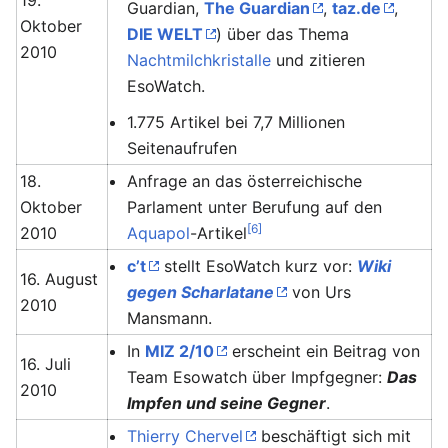
19.
Guardian,
The Guardian
,
taz.de
,
Oktober
DIE WELT
) über das Thema
2010
Nachtmilchkristalle
und zitieren
EsoWatch.
1.775 Artikel bei 7,7 Millionen
Seitenaufrufen
18.
Anfrage an das österreichische
Oktober
Parlament unter Berufung auf den
[6]
2010
Aquapol
-Artikel
c’t
stellt EsoWatch kurz vor:
Wiki
16. August
gegen Scharlatane
von Urs
2010
Mansmann.
In
MIZ 2/10
erscheint ein Beitrag von
16. Juli
Team Esowatch über Impfgegner:
Das
2010
Impfen und seine Gegner
.
Thierry Chervel
beschäftigt sich mit