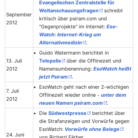
Evangelischen Zentralstelle für
Weltanschauungsfragen
schreibt
September
kritisch über psiram.com und
2012
"Gegenprojekte" im Internet:
Eso-
Watch: Internet-Krieg um
Alternativmedizin
.
Guido Watermann berichtet in
13. Juli
Telepolis
über die Offlinezeit und
2012
Namensumbenennung:
EsoWatch heißt
jetzt Psiram
.
EsoWatch geht nach einer 2-wöchigen
7. Juli
Offlinezeit wieder online -
unter dem
2012
neuen Namen psiram.com
.
Die
Südwestpresse
berichtet über
die Strafanzeigen und Vorwürfe gegen
EsoWatch:
Vorwürfe ohne Belege
24. Juni
von Richard Färber.