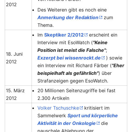
2012
Des Weiteren gibt es noch eine
Anmerkung der Redaktion
zum
Thema.
Im
Skeptiker 2/2012
erscheint ein
Interview mit EsoWatch (
"Keine
Position ist meist die Falsche"
;
18. Juni
Exzerpt bei wissenrockt.de
) sowie
2012
ein Interview mit Richard Färber (
"Eher
beispielhaft als gefährlich"
) über
Strafanzeigen gegen EsoWatch.
15. März
20 Millionen Seitenzugriffe bei fast
2012
2.300 Artikeln
Volker Tschuschke
kritisiert im
Sammelwerk
Sport und körperliche
Aktivität in der Onkologie
die
pauschale Ablehnung der