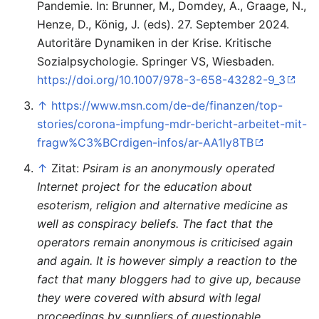
Pandemie. In: Brunner, M., Domdey, A., Graage, N.,
Henze, D., König, J. (eds). 27. September 2024.
Autoritäre Dynamiken in der Krise. Kritische
Sozialpsychologie. Springer VS, Wiesbaden.
https://doi.org/10.1007/978-3-658-43282-9_3
↑
https://www.msn.com/de-de/finanzen/top-
stories/corona-impfung-mdr-bericht-arbeitet-mit-
fragw%C3%BCrdigen-infos/ar-AA1ly8TB
↑
Zitat:
Psiram is an anonymously operated
Internet project for the education about
esoterism, religion and alternative medicine as
well as conspiracy beliefs. The fact that the
operators remain anonymous is criticised again
and again. It is however simply a reaction to the
fact that many bloggers had to give up, because
they were covered with absurd with legal
proceedings by suppliers of questionable