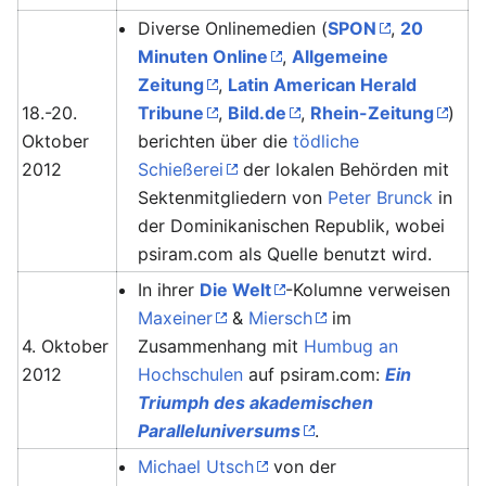
Diverse Onlinemedien (
SPON
,
20
Minuten Online
,
Allgemeine
Zeitung
,
Latin American Herald
18.-20.
Tribune
,
Bild.de
,
Rhein-Zeitung
)
Oktober
berichten über die
tödliche
2012
Schießerei
der lokalen Behörden mit
Sektenmitgliedern von
Peter Brunck
in
der Dominikanischen Republik, wobei
psiram.com als Quelle benutzt wird.
In ihrer
Die Welt
-Kolumne verweisen
Maxeiner
&
Miersch
im
4. Oktober
Zusammenhang mit
Humbug an
2012
Hochschulen
auf psiram.com:
Ein
Triumph des akademischen
Paralleluniversums
.
Michael Utsch
von der