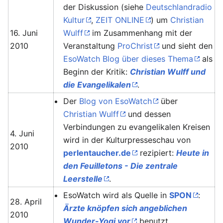
der Diskussion (siehe
Deutschlandradio
Kultur
,
ZEIT ONLINE
) um
Christian
16. Juni
Wulff
im Zusammenhang mit der
2010
Veranstaltung
ProChrist
und sieht den
EsoWatch Blog über dieses Thema
als
Beginn der Kritik:
Christian Wulff und
die Evangelikalen
.
Der
Blog von EsoWatch
über
Christian Wulff
und dessen
Verbindungen zu evangelikalen Kreisen
4. Juni
wird in der Kulturpresseschau von
2010
perlentaucher.de
rezipiert:
Heute in
den Feuilletons - Die zentrale
Leerstelle
.
EsoWatch wird als Quelle in
SPON
:
28. April
Ärzte knöpfen sich angeblichen
2010
Wunder-Yogi vor
benutzt.