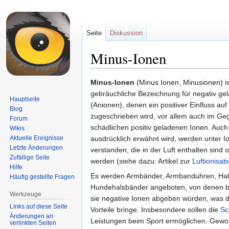
Seite
Diskussion
Minus-Ionen
Zur
Zur
Minus-Ionen
(Minus Ionen, Minusionen) is
Navigation
Suche
gebräuchliche Bezeichnung für negativ g
Hauptseite
springen
springen
(Anionen), denen ein positiver Einfluss au
Blog
zugeschrieben wird, vor allem auch im Ge
Forum
schädlichen positiv geladenen Ionen. Auch 
Wikis
Aktuelle Ereignisse
ausdrücklich erwähnt wird, werden unter I
Letzte Änderungen
verstanden, die in der Luft enthalten sind
Zufällige Seite
werden (siehe dazu: Artikel zur
Luftionisati
Hilfe
Es werden Armbänder, Armbanduhren, Hals
Häufig gestellte Fragen
Hundehalsbänder angeboten, von denen be
Werkzeuge
sie negative Ionen abgeben würden, was 
Links auf diese Seite
Vorteile bringe. Insbesondere sollen die
Sc
Änderungen an
Leistungen beim Sport ermöglichen. Gewor
verlinkten Seiten