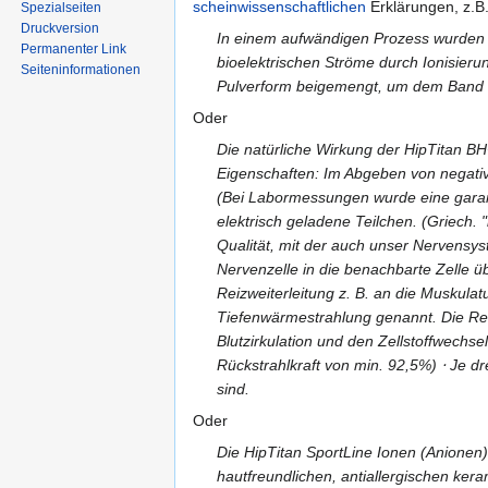
scheinwissenschaftlichen
Erklärungen, z.B
Spezialseiten
Druckversion
In einem aufwändigen Prozess wurden in
Permanenter Link
bioelektrischen Ströme durch Ionisierun
Seiten­informationen
Pulverform beigemengt, um dem Band F
Oder
Die natürliche Wirkung der HipTitan B
Eigenschaften: Im Abgeben von negative
(Bei Labormessungen wurde eine garant
elektrisch geladene Teilchen. (Griech. 
Qualität, mit der auch unser Nervensys
Nervenzelle in die benachbarte Zelle ü
Reizweiterleitung z. B. an die Muskula
Tiefenwärmestrahlung genannt. Die Refl
Blutzirkulation und den Zellstoffwec
Rückstrahlkraft von min. 92,5%) ⋅ Je dr
sind.
Oder
Die HipTitan SportLine Ionen (Anione
hautfreundlichen, antiallergischen ker