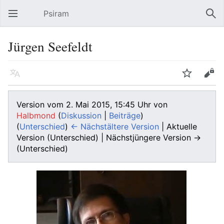
Psiram
Hauptmenü öffnen
Suc
Jürgen Seefeldt
Sprache
Beobachten
Bearbeiten
Version vom 2. Mai 2015, 15:45 Uhr von
Halbmond
(
Diskussion
|
Beiträge
)
(
Unterschied
)
← Nächstältere Version
| Aktuelle
Version (Unterschied) | Nächstjüngere Version →
(Unterschied)