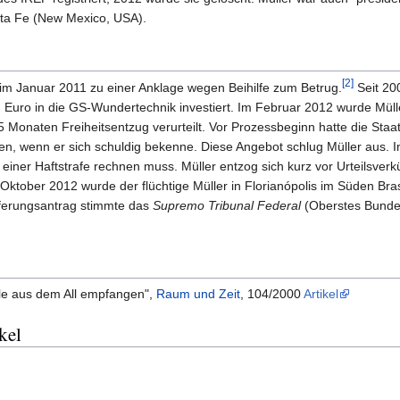
ta Fe (New Mexico, USA).
[2]
 im Januar 2011 zu einer Anklage wegen Beihilfe zum Betrug.
Seit 20
n Euro in die GS-Wundertechnik investiert. Im Februar 2012 wurde Mül
 Monaten Freiheitsentzug verurteilt. Vor Prozessbeginn hatte die Staa
n, wenn er sich schuldig bekenne. Diese Angebot schlug Müller aus. I
 einer Haftstrafe rechnen muss. Müller entzog sich kurz vor Urteilsver
ktober 2012 wurde der flüchtige Müller in Florianópolis im Süden Bras
ferungsantrag stimmte das
Supremo Tribunal Federal
(Oberstes Bunde
ale aus dem All empfangen",
Raum und Zeit
, 104/2000
Artikel
kel