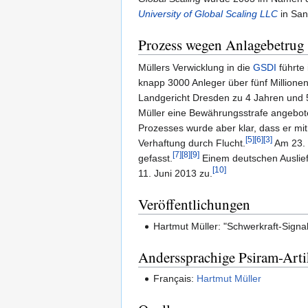
University of Global Scaling LLC
in San
Prozess wegen Anlagebetrug
Müllers Verwicklung in die
GSDI
führte
knapp 3000 Anleger über fünf Millione
Landgericht Dresden zu 4 Jahren und 5
Müller eine Bewährungsstrafe angebote
Prozesses wurde aber klar, dass er mit
[5]
[6]
[3]
Verhaftung durch Flucht.
Am 23. O
[7]
[8]
[9]
gefasst.
Einem deutschen Auslie
[10]
11. Juni 2013 zu.
Veröffentlichungen
Hartmut Müller: "Schwerkraft-Sign
Anderssprachige Psiram-Arti
Français:
Hartmut Müller