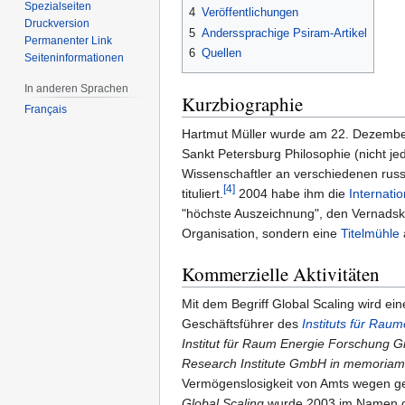
Spezialseiten
4
Veröffentlichungen
Druckversion
5
Anderssprachige Psiram-Artikel
Permanenter Link
6
Quellen
Seiten­informationen
In anderen Sprachen
Kurzbiographie
Français
Hartmut Müller wurde am 22. Dezember
Sankt Petersburg Philosophie (nicht j
Wissenschaftler an verschiedenen russi
[4]
tituliert.
2004 habe ihm die
Internati
"höchste Auszeichnung", den Vernadski-
Organisation, sondern eine
Titelmühle
Kommerzielle Aktivitäten
Mit dem Begriff Global Scaling wird ei
Geschäftsführer des
Instituts für Ra
Institut für Raum Energie Forschung
Research Institute GmbH in memoriam
Vermögenslosigkeit von Amts wegen ge
Global Scaling
wurde 2003 im Namen des