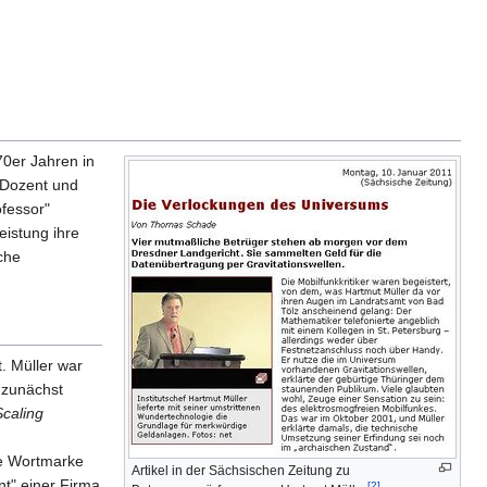
70er Jahren in
s Dozent und
ofessor"
eistung ihre
che
. Müller war
 zunächst
Scaling
ie Wortmarke
Artikel in der Sächsischen Zeitung zu
nt" einer Firma
[2]