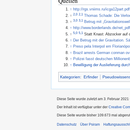
Quellen
↑
http://rgs.vniims.ru/icga12part.pdf
2,0
2,1
↑
Thomas Schade: Die Verlo
3,0
3,1
↑
Betrug mit „Gravitationswel
↑
http://www.borderlands.de/net_p
5,0
5,1
↑
Statt Knast: Abzocker auf 
↑
Der Betrug mit der Gravitation. S
↑
Preso pela Interpol em Florianópol
↑
Brazil arrests German conman ov
↑
Polizei fasst deutschen Millionenb
↑
Bewilligung der Auslieferung durc
Kategorien
:
Erfinder
Pseudowissens
Diese Seite wurde zuletzt am 3. Februar 2021 
Der Inhalt ist verfügbar unter der
Creative Co
Diese Seite wurde bisher 109.673 mal abgeru
Datenschutz
Über Psiram
Haftungsausschl