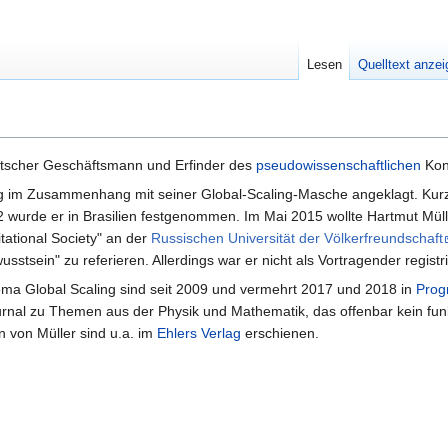
Lesen
Quelltext anze
eutscher Geschäftsmann und Erfinder des
pseudowissenschaftlichen
Kon
 im Zusammenhang mit seiner Global-Scaling-Masche angeklagt. Kurz 
 wurde er in Brasilien festgenommen. Im Mai 2015 wollte Hartmut Mülle
tational Society" an der
Russischen Universität der Völkerfreundschaft
tsein" zu referieren. Allerdings war er nicht als Vortragender registri
ema Global Scaling sind seit 2009 und vermehrt 2017 und 2018 in
Prog
ournal zu Themen aus der Physik und Mathematik, das offenbar kein fu
n von Müller sind u.a. im
Ehlers Verlag
erschienen.