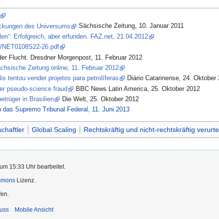
ckungen des Universums
Sächsische Zeitung, 10. Januar 2011
len“: Erfolgreich, aber erfunden. FAZ.net, 21.04.2012
df/NET0108S22-26.pdf
der Flucht. Dresdner Morgenpost, 11. Februar 2012
ächsische Zeitung online, 11. Februar 2012
is tentou vender projetos para petrolíferas
Diário Catarinense, 24. Oktober
er pseudo-science fraud
BBC News Latin America, 25. Oktober 2012
etrüger in Brasilien
Die Welt, 25. Oktober 2012
h das Supremo Tribunal Federal, 11. Juni 2013
chaftler
Global Scaling
Rechtskräftig und nicht-rechtskräftig verurtei
um 15:33 Uhr bearbeitet.
mmons
Lizenz.
fen.
uss
Mobile Ansicht