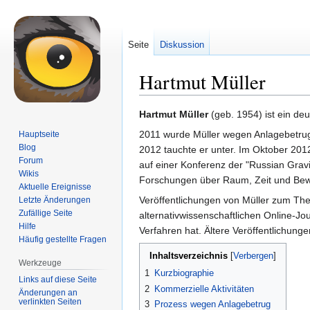
Seite
Diskussion
Hartmut Müller
Zur
Zur
Hartmut Müller
(geb. 1954) ist ein d
Navigation
Suche
2011 wurde Müller wegen Anlagebetrug
Hauptseite
springen
springen
Blog
2012 tauchte er unter. Im Oktober 2012
Forum
auf einer Konferenz der "Russian Gravi
Wikis
Forschungen über Raum, Zeit und Bewuss
Aktuelle Ereignisse
Veröffentlichungen von Müller zum Th
Letzte Änderungen
Zufällige Seite
alternativwissenschaftlichen Online-J
Hilfe
Verfahren hat. Ältere Veröffentlichunge
Häufig gestellte Fragen
Inhaltsverzeichnis
Werkzeuge
1
Kurzbiographie
Links auf diese Seite
2
Kommerzielle Aktivitäten
Änderungen an
verlinkten Seiten
3
Prozess wegen Anlagebetrug