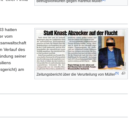
Betrugsvorwürfen gegen Hartmut Müller
03 hatten
ler vom
tsanwaltschaft
m Verlauf des
kündung seiner
iliens
sgericht) am
[5]
Zeitungsbericht über die Verurteilung von Müller