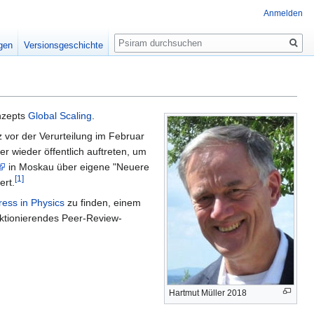
Anmelden
Suche
igen
Versionsgeschichte
zepts
Global Scaling
.
vor der Verurteilung im Februar
r wieder öffentlich auftreten, um
in Moskau über eigene "Neuere
[1]
ert.
ress in Physics
zu finden, einem
nktionierendes Peer-Review-
Hartmut Müller 2018