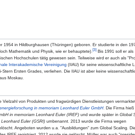
 1954 in Hildburghausen (Thüringen) geboren. Er studierte in den 19
[3]
edoch Mathematik und Physik, wie er behauptete).
Bis 1991 soll er al
schen Hochschulen tätig gewesen sein. Teilweise wird er auch als "Pr
onale Interakademische Vereinigung
(IIAU) für seine wissenschaftliche L
Stern Ersten Grades, verliehen. Die IIAU ist aber keine wissenschaftli
aus Moskau.
ne Vielzahl von Produkten und fragwürdigen Dienstleistungen vermarktet
umenergieforschung in memoriam Leonhard Euler GmbH
. Die Firma hieß
 GmbH in memoriam Leonhard Euler (IREF)
und wurde später in
Global 
 Leonhard Euler (GSRI)
umbenannt. 2013 wurde die Firma wegen
löscht. Angeboten wurden u.a. "Ausbildungen" zum Global Scaling. D
 IREF registriert, 2012 wurde sie gelöscht. Müller war auch "preside