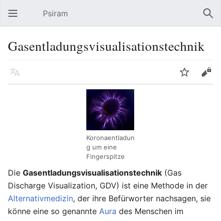
Psiram
Hauptmenü öffnen
Suc
Gasentladungsvisualisationstechnik
Sprache
Beobachten
Bearbeiten
Koronaentladun
g um eine
Fingerspitze
Die
Gasentladungsvisualisationstechnik
(Gas
Discharge Visualization, GDV) ist eine Methode in der
Alternativmedizin
, der ihre Befürworter nachsagen, sie
könne eine so genannte
Aura
des Menschen im