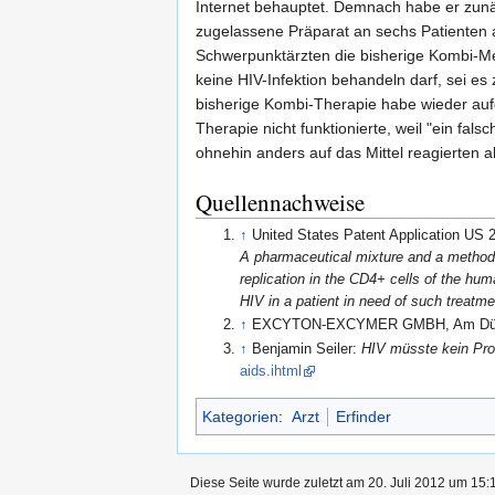
Internet behauptet. Demnach habe er zunäch
zugelassene Präparat an sechs Patienten 
Schwerpunktärzten die bisherige Kombi-Med
keine HIV-Infektion behandeln darf, sei e
bisherige Kombi-Therapie habe wieder au
Therapie nicht funktionierte, weil "ein f
ohnehin anders auf das Mittel reagierten 
Quellennachweise
↑
United States Patent Application US
A pharmaceutical mixture and a method o
replication in the CD4+ cells of the hum
HIV in a patient in need of such treatme
↑
EXCYTON-EXCYMER GMBH, Am Dürrb
↑
Benjamin Seiler:
HIV müsste kein Pr
aids.ihtml
Kategorien
:
Arzt
Erfinder
Diese Seite wurde zuletzt am 20. Juli 2012 um 15:1