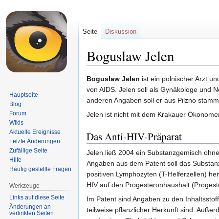
Seite
Diskussion
Boguslaw Jelen
Zur
Zur
Boguslaw Jelen
ist ein polnischer Arzt u
Navigation
Suche
von AIDS. Jelen soll als Gynäkologe und N
Hauptseite
springen
springen
anderen Angaben soll er aus Pilzno stamm
Blog
Forum
Jelen ist nicht mit dem Krakauer Ökonom
Wikis
Aktuelle Ereignisse
Das Anti-HIV-Präparat
Letzte Änderungen
Zufällige Seite
Jelen ließ 2004 ein Substanzgemisch ohn
Hilfe
Angaben aus dem Patent soll das Substanz
Häufig gestellte Fragen
positiven Lymphozyten (T-Helferzellen) he
HIV auf den Progesteronhaushalt (Progest
Werkzeuge
Links auf diese Seite
Im Patent sind Angaben zu den Inhaltsstof
Änderungen an
teilweise pflanzlicher Herkunft sind. Auße
verlinkten Seiten