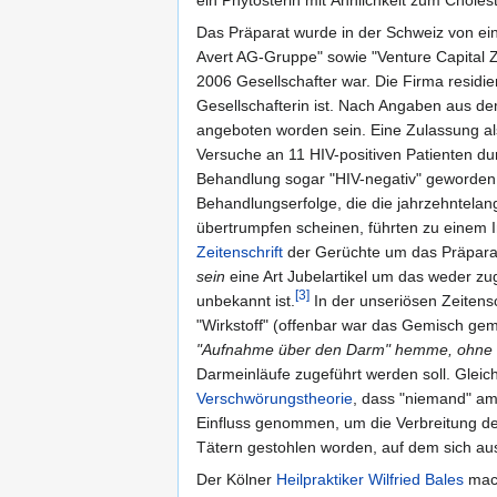
Das Präparat wurde in der Schweiz von 
Avert AG-Gruppe" sowie "Venture Capital Ze
2006 Gesellschafter war. Die Firma residier
Gesellschafterin ist. Nach Angaben aus de
angeboten worden sein. Eine Zulassung als
Versuche an 11 HIV-positiven Patienten dur
Behandlung sogar "HIV-negativ" geworden, 
Behandlungserfolge, die die jahrzehntela
übertrumpfen scheinen, führten zu einem In
Zeitenschrift
der Gerüchte um das Präparat
sein
eine Art Jubelartikel um das weder zug
[3]
unbekannt ist.
In der unseriösen Zeitensc
"Wirkstoff" (offenbar war das Gemisch gem
"Aufnahme über den Darm" hemme, ohne den
Darmeinläufe zugeführt werden soll. Gleichz
Verschwörungstheorie
, dass "niemand" am
Einfluss genommen, um die Verbreitung de
Tätern gestohlen worden, auf dem sich au
Der Kölner
Heilpraktiker
Wilfried Bales
mach