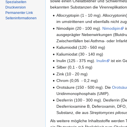
sowie einen Chelatbildner und Schwermetal
Spezialseiten
bekannten Substanzen die Virenreplikatio
Druckversion
Permanenter Link
Allocryptopin (1 - 10 mg). Allocryptoni
Seiten­informationen
im umstrittenen und ebenfalls nicht zu
Nimodipin (20 - 100 mg).
Nimodipin
i
ausgeprägter Nebenwirkungen (Blutdru
Zwischenfällen bei Asthma- oder Infark
Kaliumiodid (120 - 560 mg)
Kaliumiodat (30 - 140 mg)
Inulin (125 - 375 mg).
Inulin
ist ein G
Silber (0,1 - 0,5 mg)
Zink (10 - 20 mg)
Chrom (0,05 - 0,2 mg)
Orotsäure (150 - 500 mg). Die
Orotsäu
Uridinmonophosphats (UMP).
Desferrin (100 - 300 mg). Desferrin (
Desferrioxamine B, Deferoxamin, DFO,
Substanz, die aus
Streptomyces pilosu
Als weitere mögliche Inhaltsstoffe werden 
ein Phytosterin mit Ähnlichkeit zum Cholest