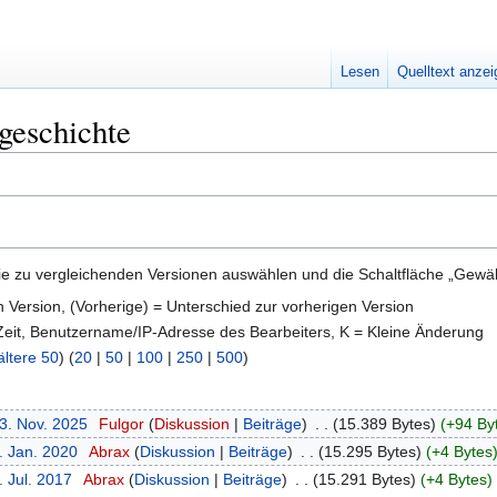
Lesen
Quelltext anze
geschichte
e zu vergleichenden Versionen auswählen und die Schaltfläche „Gewähl
en Version, (Vorherige) = Unterschied zur vorherigen Version
 Zeit, Benutzername/IP-Adresse des Bearbeiters, K = Kleine Änderung
ältere 50
) (
20
|
50
|
100
|
250
|
500
)
13. Nov. 2025
‎
Fulgor
Diskussion
Beiträge
‎
15.389 Bytes
+94 By
. Jan. 2020
‎
Abrax
Diskussion
Beiträge
‎
15.295 Bytes
+4 Bytes
. Jul. 2017
‎
Abrax
Diskussion
Beiträge
‎
15.291 Bytes
+4 Bytes
‎