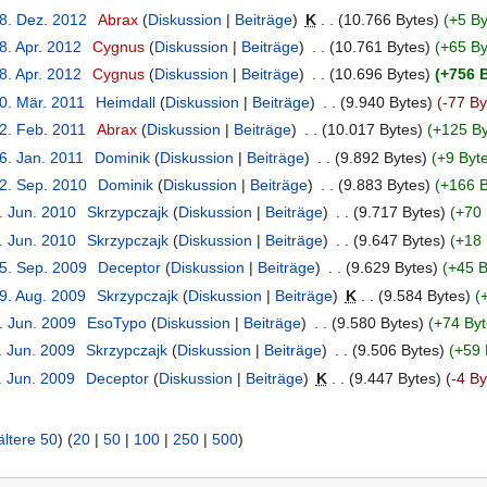
28. Dez. 2012
‎
Abrax
Diskussion
Beiträge
‎
K
10.766 Bytes
+5 By
8. Apr. 2012
‎
Cygnus
Diskussion
Beiträge
‎
10.761 Bytes
+65 By
8. Apr. 2012
‎
Cygnus
Diskussion
Beiträge
‎
10.696 Bytes
+756 
0. Mär. 2011
‎
Heimdall
Diskussion
Beiträge
‎
9.940 Bytes
-77 By
22. Feb. 2011
‎
Abrax
Diskussion
Beiträge
‎
10.017 Bytes
+125 By
6. Jan. 2011
‎
Dominik
Diskussion
Beiträge
‎
9.892 Bytes
+9 Byt
22. Sep. 2010
‎
Dominik
Diskussion
Beiträge
‎
9.883 Bytes
+166 B
. Jun. 2010
‎
Skrzypczajk
Diskussion
Beiträge
‎
9.717 Bytes
+70 
. Jun. 2010
‎
Skrzypczajk
Diskussion
Beiträge
‎
9.647 Bytes
+18 
25. Sep. 2009
‎
Deceptor
Diskussion
Beiträge
‎
9.629 Bytes
+45 B
19. Aug. 2009
‎
Skrzypczajk
Diskussion
Beiträge
‎
K
9.584 Bytes
. Jun. 2009
‎
EsoTypo
Diskussion
Beiträge
‎
9.580 Bytes
+74 Byt
. Jun. 2009
‎
Skrzypczajk
Diskussion
Beiträge
‎
9.506 Bytes
+59 
. Jun. 2009
‎
Deceptor
Diskussion
Beiträge
‎
K
9.447 Bytes
-4 By
ältere 50
) (
20
|
50
|
100
|
250
|
500
)