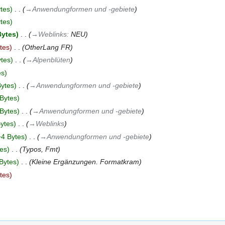
tes
‎
→‎Anwendungformen und -gebiete
tes
Bytes
‎
→‎Weblinks
:
NEU
tes
‎
OtherLang FR
tes
‎
→‎Alpenblüten
es
ytes
‎
→‎Anwendungformen und -gebiete
Bytes
Bytes
‎
→‎Anwendungformen und -gebiete
ytes
‎
→‎Weblinks
+4 Bytes
‎
→‎Anwendungformen und -gebiete
es
‎
Typos, Fmt
Bytes
‎
Kleine Ergänzungen. Formatkram
tes