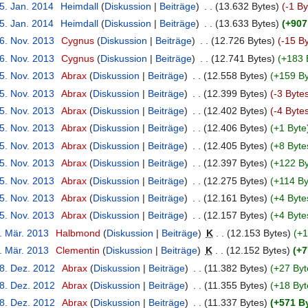
5. Jan. 2014
‎
Heimdall
Diskussion
Beiträge
‎
13.632 Bytes
-1 By
5. Jan. 2014
‎
Heimdall
Diskussion
Beiträge
‎
13.633 Bytes
+907
26. Nov. 2013
‎
Cygnus
Diskussion
Beiträge
‎
12.726 Bytes
-15 B
26. Nov. 2013
‎
Cygnus
Diskussion
Beiträge
‎
12.741 Bytes
+183 
15. Nov. 2013
‎
Abrax
Diskussion
Beiträge
‎
12.558 Bytes
+159 By
15. Nov. 2013
‎
Abrax
Diskussion
Beiträge
‎
12.399 Bytes
-3 Byte
15. Nov. 2013
‎
Abrax
Diskussion
Beiträge
‎
12.402 Bytes
-4 Byte
15. Nov. 2013
‎
Abrax
Diskussion
Beiträge
‎
12.406 Bytes
+1 Byte
15. Nov. 2013
‎
Abrax
Diskussion
Beiträge
‎
12.405 Bytes
+8 Byte
15. Nov. 2013
‎
Abrax
Diskussion
Beiträge
‎
12.397 Bytes
+122 By
15. Nov. 2013
‎
Abrax
Diskussion
Beiträge
‎
12.275 Bytes
+114 By
15. Nov. 2013
‎
Abrax
Diskussion
Beiträge
‎
12.161 Bytes
+4 Byte
15. Nov. 2013
‎
Abrax
Diskussion
Beiträge
‎
12.157 Bytes
+4 Byte
. Mär. 2013
‎
Halbmond
Diskussion
Beiträge
‎
K
12.153 Bytes
+1
. Mär. 2013
‎
Clementin
Diskussion
Beiträge
‎
K
12.152 Bytes
+7
28. Dez. 2012
‎
Abrax
Diskussion
Beiträge
‎
11.382 Bytes
+27 Byt
28. Dez. 2012
‎
Abrax
Diskussion
Beiträge
‎
11.355 Bytes
+18 Byt
28. Dez. 2012
‎
Abrax
Diskussion
Beiträge
‎
11.337 Bytes
+571 B