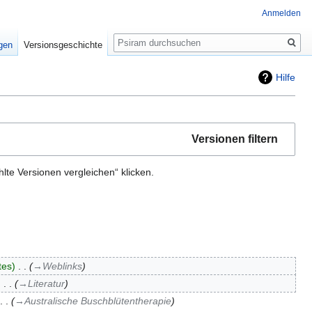
Anmelden
Suche
igen
Versionsgeschichte
Hilfe
Versionen filtern
te Versionen vergleichen“ klicken.
tes
‎
→‎Weblinks
‎
→‎Literatur
→‎Australische Buschblütentherapie