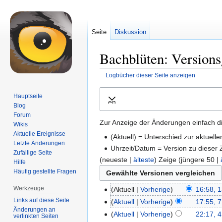
Seite
Diskussion
Bachblüten: Versions
Logbücher dieser Seite anzeigen
Zur
Zur
Hauptseite
Ausklappen
Navigation
Suche
Blog
springen
springen
Forum
Zur Anzeige der Änderungen einfach di
Wikis
Aktuelle Ereignisse
(Aktuell) = Unterschied zur aktuell
Letzte Änderungen
Uhrzeit/Datum = Version zu dieser
Zufällige Seite
(neueste |
älteste
) Zeige (jüngere 50 |
Hilfe
Häufig gestellte Fragen
Werkzeuge
Aktuell
Vorherige
16:58, 
Links auf diese Seite
Aktuell
Vorherige
17:55, 7
Änderungen an
Aktuell
Vorherige
22:17, 4
verlinkten Seiten