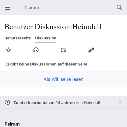
Psiram
Hauptmenü öffnen
Suc
Benutzer Diskussion:Heimdall
Benutzerseite
Diskussion
Beobachten
Versionsgeschichte
Beiträge
Bearbeiten
Mehr
Es gibt keine Diskussionen auf dieser Seite.
Als Wikiseite lesen
Zuletzt bearbeitet vor 14 Jahren
von
Heimdall
Psiram