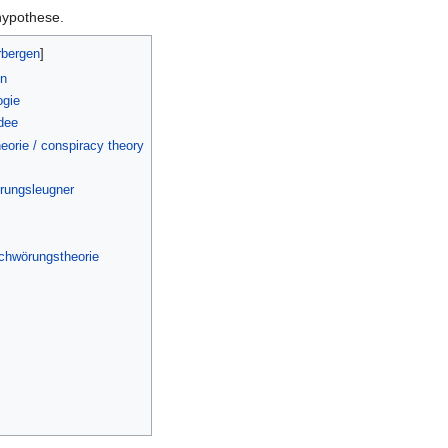
thypothese.
en
ogie
dee
eorie / conspiracy theory
rungsleugner
schwörungstheorie