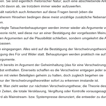
. Sie sind eigentlich rhetorischer Natur; auch eine abschließende Ant
icht davon ab, sie trotzdem immer wieder aufzuwerfen.
lt natürlich auch Antworten auf diese Fragen bereit (eben die
näherem Hinsehen bedingen diese meist unzählige zusätzliche Neben
en.
derlegte Tatsachenbehauptungen werden immer wieder als Argumente v
heorie nicht, weil diese nur an einer Bestätigung der vorgefassten Mein
 den Argumenten auf die Plausibilität schließen, sondern umgekehrt die
npassen.
eingegangen. Alles wird auf die Bestätigung der Verschwörungstheori
wägung des Für und Wider statt. Behauptungen werden praktisch nie auf P
 Argumente.
uch bereits im Argument der Geheimhaltung (das für eine Verschwörung
lbst enthalten. Einerseits schaffen es die Verschwörer entgegen jeder s
n mit vielen Beteiligten geheim zu halten, doch zugleich begehen sie
nur der Verschwörungstheoretiker sofort zu erkennen imstande ist.
tatt. Man zieht weiter zur nächsten Verschwörungsthese; die Theorie d
 Zeiten, die totale Versklavung, Vergiftung oder Kontrolle vorausgesagt
ird als Mainstream- bzw. Systempresse denunziert, die entweder zu du