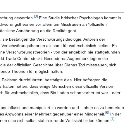
[3]
orschung geworden.
Eine Studie britischer Psychologen kommt in
hwörungstheorien vor allem um Misstrauen an "offiziellen"
chliche Annäherung an die Realität geht.
 sie bestätigen die Verschwörungsideologie. Autoren der
 Verschwörungstheorien allesamt für wahrscheinlich hielten. Es
ne Verschwörungstheorien - von der angeblich nie stattgefunden
ld Trade Center steckt. Besonderes Augenmerk legten die
ie der offiziellen Geschichte über Dianas Tod misstrauen, sich
hende Theorien für möglich halten.
kistan durchführten, bestätigte dies. Hier befragten die
halten hatten, dass einige Menschen diese offizielle Version
ch für wahrscheinlich, dass Bin Laden schon vorher tot war - oder
 beeinflusst und manipuliert zu werden und – ohne es zu bemerken
[6]
es Argwohns einer Mehrheit gegenüber einer Minderheit.
In der
[7]
 eine sich selbst stabilisierende Weltsicht bilden können.