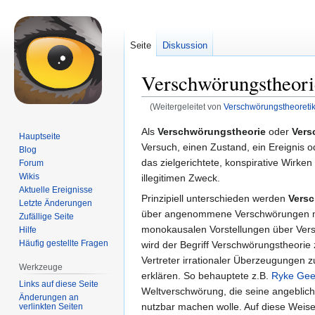
Seite
Diskussion
Verschwörungstheori
(Weitergeleitet von
Verschwörungstheoretik
Zur
Zur
Als
Verschwörungstheorie
oder
Vers
Hauptseite
Navigation
Suche
Versuch, einen Zustand, ein Ereignis o
Blog
springen
springen
das zielgerichtete, konspirative Wirke
Forum
Wikis
illegitimen Zweck.
Aktuelle Ereignisse
Prinzipiell unterschieden werden
Vers
Letzte Änderungen
über angenommene Verschwörungen 
Zufällige Seite
monokausalen Vorstellungen über Vers
Hilfe
Häufig gestellte Fragen
wird der Begriff Verschwörungstheorie 
Vertreter irrationaler Überzeugungen
Werkzeuge
erklären. So behauptete z.B.
Ryke Gee
Links auf diese Seite
Weltverschwörung, die seine angeblich
Änderungen an
nutzbar machen wolle. Auf diese Weis
verlinkten Seiten