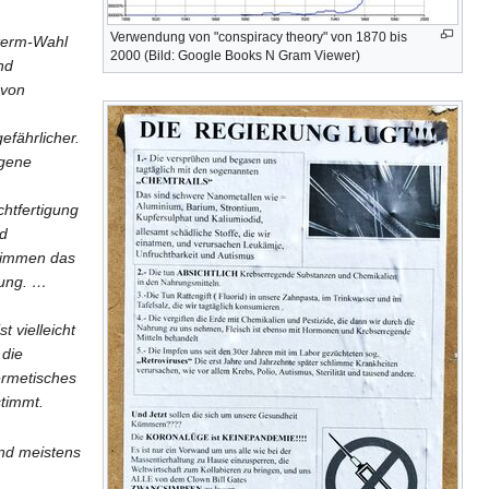
Verwendung von "conspiracy theory" von 1870 bis
term-Wahl
2000 (Bild: Google Books N Gram Viewer)
nd
 von
efährlicher.
igene
htfertigung
nd
stimmen das
lung. …
 vielleicht
 die
ermetisches
timmt.
ind meistens