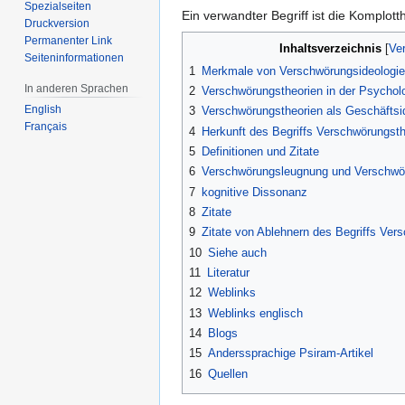
Spezialseiten
Ein verwandter Begriff ist die Komplot
Druckversion
Permanenter Link
Inhaltsverzeichnis
Seiten­informationen
1
Merkmale von Verschwörungsideologi
In anderen Sprachen
2
Verschwörungstheorien in der Psychol
English
3
Verschwörungstheorien als Geschäftsi
Français
4
Herkunft des Begriffs Verschwörungsth
5
Definitionen und Zitate
6
Verschwörungsleugnung und Verschwö
7
kognitive Dissonanz
8
Zitate
9
Zitate von Ablehnern des Begriffs Ver
10
Siehe auch
11
Literatur
12
Weblinks
13
Weblinks englisch
14
Blogs
15
Anderssprachige Psiram-Artikel
16
Quellen