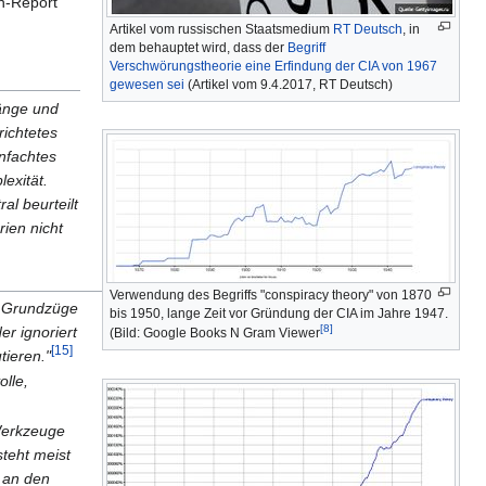
n-Report
Artikel vom russischen Staatsmedium
RT Deutsch
, in
dem behauptet wird, dass der
Begriff
Verschwörungstheorie eine Erfindung der CIA von 1967
gewesen sei
(Artikel vom 9.4.2017, RT Deutsch)
änge und
richtetes
nfachtes
exität.
al beurteilt
ien nicht
Verwendung des Begriffs "conspiracy theory" von 1870
e Grundzüge
bis 1950, lange Zeit vor Gründung der CIA im Jahre 1947.
[8]
er ignoriert
(Bild: Google Books N Gram Viewer
[15]
tieren."
olle,
Werkzeuge
steht meist
z an den