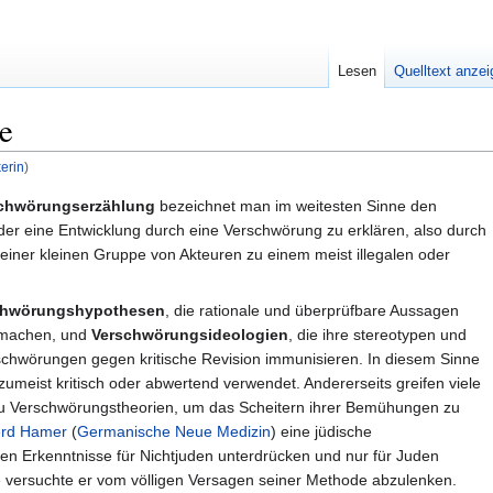
Lesen
Quelltext anze
e
erin
)
chwörungserzählung
bezeichnet man im weitesten Sinne den
der eine Entwicklung durch eine Verschwörung zu erklären, also durch
n einer kleinen Gruppe von Akteuren zu einem meist illegalen oder
chwörungshypothesen
, die rationale und überprüfbare Aussagen
machen, und
Verschwörungsideologien
, die ihre stereotypen und
chwörungen gegen kritische Revision immunisieren. In diesem Sinne
zumeist kritisch oder abwertend verwendet. Andererseits greifen viele
 zu Verschwörungstheorien, um das Scheitern ihrer Bemühungen zu
rd Hamer
(
Germanische Neue Medizin
) eine jüdische
en Erkenntnisse für Nichtjuden unterdrücken und nur für Juden
e versuchte er vom völligen Versagen seiner Methode abzulenken.