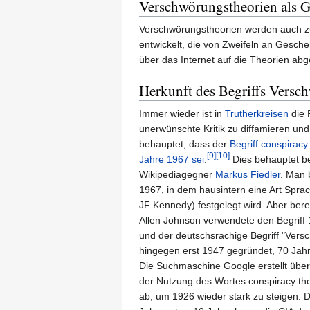
Verschwörungstheorien als G
Verschwörungstheorien werden auch zur 
entwickelt, die von Zweifeln an Gesch
über das Internet auf die Theorien ab
Herkunft des Begriffs Versch
Immer wieder ist in
Trutherkreisen
die 
unerwünschte Kritik zu diffamieren un
behauptet, dass der
Begriff conspirac
[9]
[10]
Jahre 1967 sei
.
Dies behauptet be
Wikipediagegner
Markus Fiedler
. Man 
1967, in dem hausintern eine Art Spra
JF Kennedy) festgelegt wird. Aber bere
Allen Johnson verwendete den Begriff 
und der deutschsrachige Begriff "Vers
hingegen erst 1947 gegründet, 70 Jahr
Die Suchmaschine Google erstellt üb
der Nutzung des Wortes conspiracy theo
ab, um 1926 wieder stark zu steigen. D