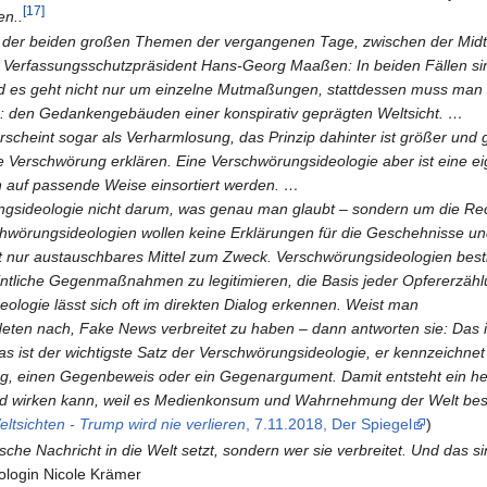
[17]
en..
t der beiden großen Themen der vergangenen Tage, zwischen der Mid
 Verfassungsschutzpräsident Hans-Georg Maaßen: In beiden Fällen si
nd es geht nicht nur um einzelne Mutmaßungen, stattdessen muss man
: den Gedankengebäuden einer konspirativ geprägten Weltsicht. …
scheint sogar als Verharmlosung, das Prinzip dahinter ist größer und g
e Verschwörung erklären. Eine Verschwörungsideologie aber ist eine e
en auf passende Weise einsortiert werden. …
ngsideologie nicht darum, was genau man glaubt – sondern um die Rec
chwörungsideologien wollen keine Erklärungen für die Geschehnisse u
ist nur austauschbares Mittel zum Zweck. Verschwörungsideologien be
ntliche Gegenmaßnahmen zu legitimieren, die Basis jeder Opfererzäh
ologie lässt sich oft im direkten Dialog erkennen. Weist man
ten nach, Fake News verbreitet zu haben – dann antworten sie: Das ist
as ist der wichtigste Satz der Verschwörungsideologie, er kennzeichnet
ng, einen Gegenbeweis oder ein Gegenargument. Damit entsteht ein h
end wirken kann, weil es Medienkonsum und Wahrnehmung der Welt bes
ltsichten - Trump wird nie verlieren
, 7.11.2018, Der Spiegel
)
lsche Nachricht in die Welt setzt, sondern wer sie verbreitet. Und das s
ologin Nicole Krämer