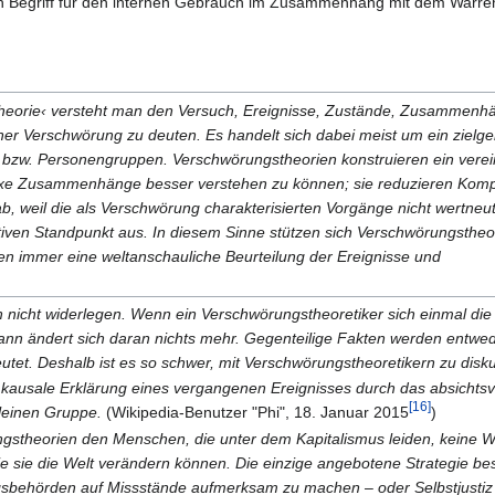
en Begriff für den internen Gebrauch im Zusammenhang mit dem Warre
theorie‹ versteht man den Versuch, Ereignisse, Zustände, Zusammenh
er Verschwörung zu deuten. Es handelt sich dabei meist um ein zielge
 bzw. Personengruppen. Verschwörungstheorien konstruieren ein verei
exe Zusammenhänge besser verstehen zu können; sie reduzieren Kompl
 weil die als Verschwörung charakterisierten Vorgänge nicht wertneutr
ven Standpunkt aus. In diesem Sinne stützen sich Verschwörungstheor
en immer eine weltanschauliche Beurteilung der Ereignisse und
h nicht widerlegen. Wenn ein Verschwörungstheoretiker sich einmal di
dann ändert sich daran nichts mehr. Gegenteilige Fakten werden entwed
et. Deshalb ist es so schwer, mit Verschwörungstheoretikern zu disku
 kausale Erklärung eines vergangenen Ereignisses durch das absichtsv
[16]
leinen Gruppe.
(Wikipedia-Benutzer "Phi", 18. Januar 2015
)
gstheorien den Menschen, die unter dem Kapitalismus leiden, keine 
ie sie die Welt verändern können. Die einzige angebotene Strategie be
ungsbehörden auf Missstände aufmerksam zu machen – oder Selbstjusti