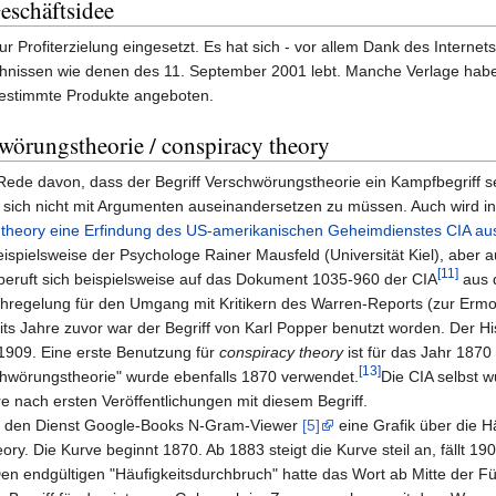
eschäftsidee
Profiterzielung eingesetzt. Es hat sich - vor allem Dank des Internet
ehnissen wie denen des 11. September 2001 lebt. Manche Verlage haben 
gestimmte Produkte angeboten.
wörungstheorie / conspiracy theory
Rede davon, dass der Begriff Verschwörungstheorie ein Kampfbegriff s
d sich nicht mit Argumenten auseinandersetzen zu müssen. Auch wird i
y theory eine Erfindung des US-amerikanischen Geheimdienstes CIA a
ispielsweise der Psychologe Rainer Mausfeld (Universität Kiel), aber 
[11]
beruft sich beispielsweise auf das Dokument 1035-960 der CIA
aus 
chregelung für den Umgang mit Kritikern des Warren-Reports (zur Erm
its Jahre zuvor war der Begriff von Karl Popper benutzt worden. Der Hi
1909. Eine erste Benutzung für
conspiracy theory
ist für das Jahr 1870
[13]
chwörungstheorie" wurde ebenfalls 1870 verwendet.
Die CIA selbst 
e nach ersten Veröffentlichungen mit diesem Begriff.
er den Dienst Google-Books N-Gram-Viewer
[5]
eine Grafik über die Hä
ry. Die Kurve beginnt 1870. Ab 1883 steigt die Kurve steil an, fällt 19
en endgültigen "Häufigkeitsdurchbruch" hatte das Wort ab Mitte der Fü