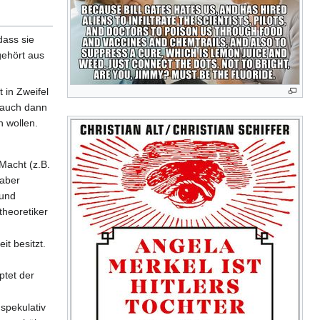
dass sie
gehört aus
 in Zweifel
 auch dann
n wollen.
Macht (z.B.
 aber
 und
theoretiker
t besitzt.
ptet der
spekulativ