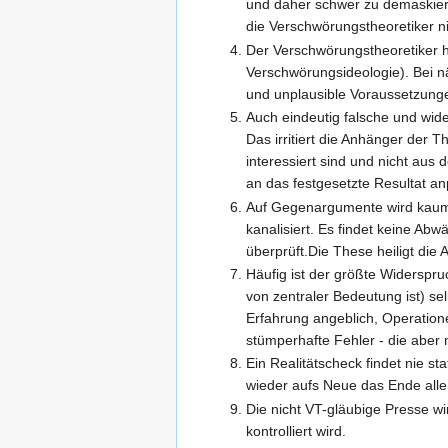
und daher schwer zu demaskieren
die Verschwörungstheoretiker n
Der Verschwörungstheoretiker hä
Verschwörungsideologie). Bei 
und unplausible Voraussetzung
Auch eindeutig falsche und wi
Das irritiert die Anhänger der T
interessiert sind und nicht aus
an das festgesetzte Resultat a
Auf Gegenargumente wird kaum 
kanalisiert. Es findet keine Ab
überprüft.Die These heiligt die
Häufig ist der größte Widerspr
von zentraler Bedeutung ist) se
Erfahrung angeblich, Operatione
stümperhafte Fehler - die aber 
Ein Realitätscheck findet nie s
wieder aufs Neue das Ende aller
Die nicht VT-gläubige Presse w
kontrolliert wird.