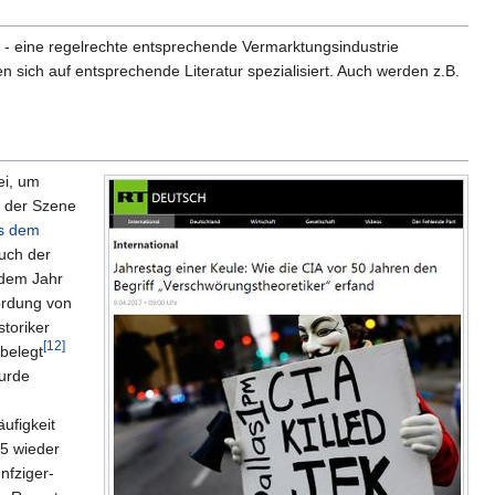
s - eine regelrechte entsprechende Vermarktungsindustrie
sich auf entsprechende Literatur spezialisiert. Auch werden z.B.
ei, um
n der Szene
us dem
auch der
dem Jahr
ordung von
storiker
[12]
 belegt
wurde
ufigkeit
05 wieder
nfziger-