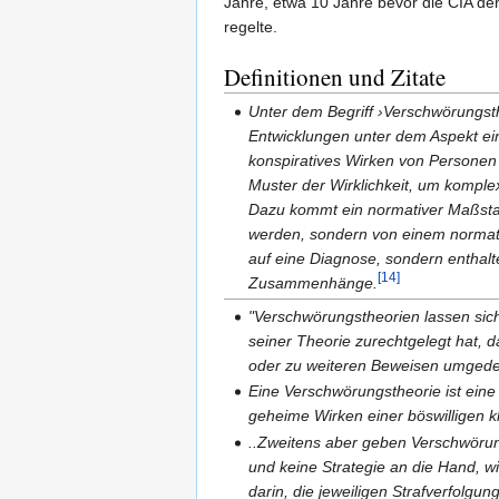
Jahre, etwa 10 Jahre bevor die CIA d
regelte.
Definitionen und Zitate
Unter dem Begriff ›Verschwörungs
Entwicklungen unter dem Aspekt ein
konspiratives Wirken von Personen
Muster der Wirklichkeit, um kompl
Dazu kommt ein normativer Maßstab,
werden, sondern von einem normati
auf eine Diagnose, sondern enthalt
[14]
Zusammenhänge.
"Verschwörungstheorien lassen sic
seiner Theorie zurechtgelegt hat, 
oder zu weiteren Beweisen umgedeut
Eine Verschwörungstheorie ist eine
geheime Wirken einer böswilligen k
..Zweitens aber geben Verschwörun
und keine Strategie an die Hand, w
darin, die jeweiligen Strafverfolg