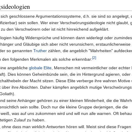
sideologien
 sich geschlossene Argumentationssysteme, d.h. sie sind so angelegt, 
ifizierbar) sein sollen. Wer einer Verschwörungsideologie nicht glaubt, 
 zu den Verschwörern oder ist nicht hinreichend aufgeklärt.
ogien häufig Widersprüche und können dann widerlegt oder zumindest
änger und Gläubige sich aber nicht verunsichern, erstaunlicherweise
e der so genannten
Truther
zählen, die angeblich "Wahrheiten" aufdecke
[2]
n den folgenden Merkmalen als solche erkennbar:
eine angebliche
globale Elite
, Menschen mit vermeintlicher oder echter 
chaft). Dies können Geheimbünde sein, die im Hintergrund agieren, oder
Schalthebeln der Macht sitzen. Diese Elite verberge ihre wahren Motive
elt über ihre Absichten. Daher kämpfen angeblich mutige Verschwörungs
oliath).
d seine Anhänger gehören zu einer kleinen Minderheit, die die Wahrhei
ffensichtlich sein sollte. Doch nur die kleine Gruppe derjenigen, die die
weiß, was auf uns zukommen wird und will nun alle warnen. Oft behau
stetigen Zulauf zu haben.
ohne dass man wirklich Antworten hören will. Meist sind diese Fragen 