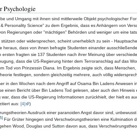
r Psychologie
be und Umgang mit ihnen sind mittlerweile Objekt psychologischer F
l & Personality Science" zu dem Ergebnis, dass es Anhängern von Versc
on Regierungen oder "mächtigen" Behörden und weniger um eine tatsä
stützen oder widersprechen, scheint unerheblich zu sein - Hauptsache,
die heraus, dass von ihnen befragte Studenten einander ausschließende
 ersten fragten sie 137 Studenten nach ihrer Meinung über verschiede
gung, dass die US-Regierung hinter dem Terroranschlag auf das Wor
m Tod von Prinzessin Diana. Im Ergebnis zeigte sich, dass Menschen, d
heorie festlegen, sondern gleichzeitig mehrere, auch völlig widersprec
her in den Wochen nach dem Angriff auf Osama Bin Ladens Anwesen in Pa
 einen Bericht über Bin Ladens Tod gelesen, aber auch den Hinweis er
war, dass die US-Regierung Informationen zurückhielt, der hielt es au
zitiert aus:
[4]
)
rungstheorien Ausdruck einer paranoiden Angst davor sind, unbewusst
[5]
Für Grüter hingegen sind Verschwörungstheorien eine Kulmination d
ehen Wood, Douglas und Sutton davon aus, dass Verschwörungstheorien