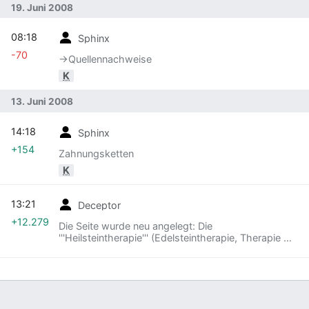
19. Juni 2008
08:18
Sphinx
-70
→‎Quellennachweise
K
13. Juni 2008
14:18
Sphinx
+154
Zahnungsketten
K
13:21
Deceptor
+12.279
Die Seite wurde neu angelegt: Die
'''Heilsteintherapie''' (Edelsteintherapie, Therapie mit
Heilsteinen oder Kristallen) ist eine in Esoterik und
Alternativmedizin verbreitete Methode. Krist...