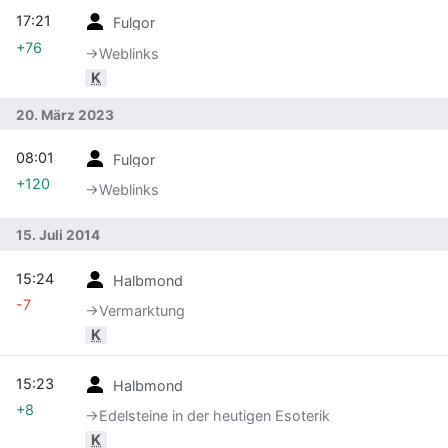
17:21
Fulgor
+76
→‎Weblinks
K
20. März 2023
08:01
Fulgor
+120
→‎Weblinks
15. Juli 2014
15:24
Halbmond
-7
→‎Vermarktung
K
15:23
Halbmond
+8
→‎Edelsteine in der heutigen Esoterik
K