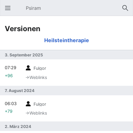
Psiram
Hauptmenü öffnen
Suc
Versionen
Heilsteintherapie
3. September 2025
07:29
Fulgor
+96
→‎Weblinks
7. August 2024
06:03
Fulgor
+79
→‎Weblinks
2. März 2024