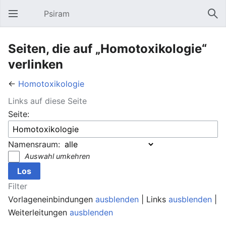
Psiram
Hauptmenü öffnen
Suc
Seiten, die auf „Homotoxikologie“
verlinken
←
Homotoxikologie
Links auf diese Seite
Seite:
Namensraum:
Auswahl umkehren
Filter
Vorlageneinbindungen
ausblenden
| Links
ausblenden
|
Weiterleitungen
ausblenden