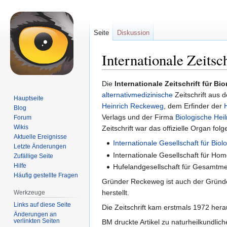
Seite
Diskussion
Internationale Zeits
Zur
Zur
Die
Internationale Zeitschrift für 
Navigation
Suche
alternativmedizinische
Zeitschrift aus 
Hauptseite
springen
springen
Heinrich Reckeweg
, dem Erfinder der
Blog
Verlags und der Firma
Biologische Hei
Forum
Wikis
Zeitschrift war das offizielle Organ fol
Aktuelle Ereignisse
Internationale Gesellschaft für Biol
Letzte Änderungen
Internationale Gesellschaft für Hom
Zufällige Seite
Hilfe
Hufelandgesellschaft für Gesamtmed
Häufig gestellte Fragen
Gründer Reckeweg ist auch der Gründe
herstellt.
Werkzeuge
Links auf diese Seite
Die Zeitschrift kam erstmals 1972 herau
Änderungen an
verlinkten Seiten
BM druckte Artikel zu naturheilkundlic