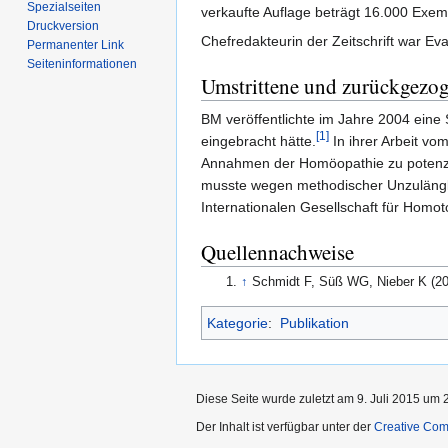
Spezialseiten
verkaufte Auflage beträgt 16.000 Exem
Druckversion
Chefredakteurin der Zeitschrift war Eva
Permanenter Link
Seiten­informationen
Umstrittene und zurückgezo
BM veröffentlichte im Jahre 2004 ein
[1]
eingebracht hätte.
In ihrer Arbeit vo
Annahmen der Homöopathie zu potenzie
musste wegen methodischer Unzulängl
Internationalen Gesellschaft für Homoto
Quellennachweise
↑
Schmidt F, Süß WG, Nieber K (20
Kategorie
:
Publikation
Diese Seite wurde zuletzt am 9. Juli 2015 um 
Der Inhalt ist verfügbar unter der
Creative Co