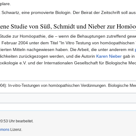
plare.
 Schwartz, eine promovierte Biologin. Der Beirat der Zeitschrift soll a
gene Studie von Süß, Schmidt und Nieber zur Homöo
e Studie zur Homöopathie, die – wenn die Behauptungen zutreffend ge
m Februar 2004 unter dem Titel "In Vitro Testung von homöopathischen
rten Mitteln nachgewiesen haben. Die Arbeit, die unter anderem mit
ichkeiten zurückgezogen werden, und die Autorin
Karen Nieber
gab in
xikologie e.V. und der Internationalen Gesellschaft für Biologische Med
04): In-vitro-Testungen von homöopathischen Verdünnungen. Biologische Med
20:53 Uhr bearbeitet.
mmons
Lizenz.