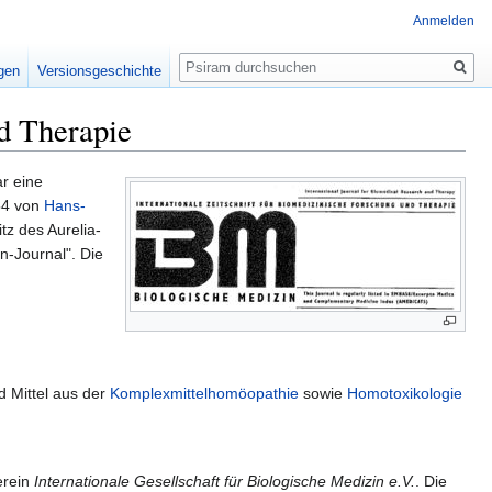
Anmelden
Suche
igen
Versionsgeschichte
nd Therapie
r eine
954 von
Hans-
tz des Aurelia-
in-Journal". Die
 Mittel aus der
Komplexmittelhomöopathie
sowie
Homotoxikologie
erein
Internationale Gesellschaft für Biologische Medizin e.V.
. Die