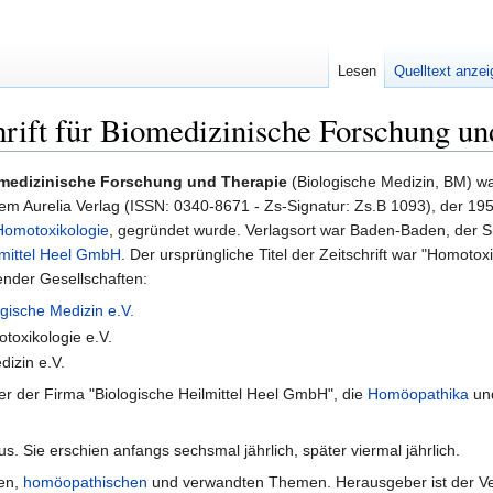
Lesen
Quelltext anze
chrift für Biomedizinische Forschung u
Biomedizinische Forschung und Therapie
(Biologische Medizin, BM) wa
dem Aurelia Verlag (ISSN: 0340-8671 - Zs-Signatur: Zs.B 1093), der 1
Homotoxikologie
, gegründet wurde. Verlagsort war Baden-Baden, der Si
lmittel Heel GmbH
. Der ursprüngliche Titel der Zeitschrift war "Homotox
gender Gesellschaften:
ogische Medizin e.V.
otoxikologie e.V.
izin e.V.
r der Firma "Biologische Heilmittel Heel GmbH", die
Homöopathika
und
s. Sie erschien anfangs sechsmal jährlich, später viermal jährlich.
hen,
homöopathischen
und verwandten Themen. Herausgeber ist der V