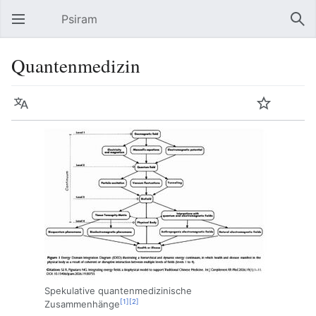
Psiram
Hauptmenü öffnen
Suc
Quantenmedizin
Sprache
Beobachten
Bearbeiten
Spekulative quantenmedizinische
[1]
[2]
Zusammenhänge