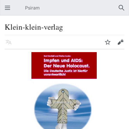
Psiram
Hauptmenü öffnen
Suc
Klein-klein-verlag
Sprache
Beobachten
Bearbeiten