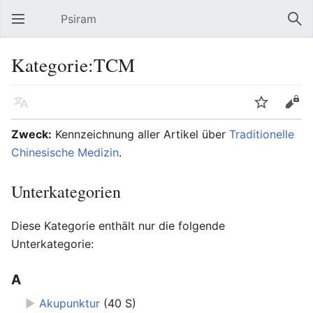
Psiram
Hauptmenü öffnen
Suc
Kategorie:TCM
Sprache
Beobachten
Bearbeiten
Zweck:
Kennzeichnung aller Artikel über
Traditionelle
Chinesische Medizin
.
Unterkategorien
Diese Kategorie enthält nur die folgende
Unterkategorie:
A
►
Akupunktur
‎
(40 S)