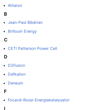
Athanor
B
Jean-Paul Bibérian
Brillouin Energy
C
CETI Patterson Power Cell
D
D2Fusion
Defkalion
Deneum
F
Focardi-Rossi-Energiekatalysator
I