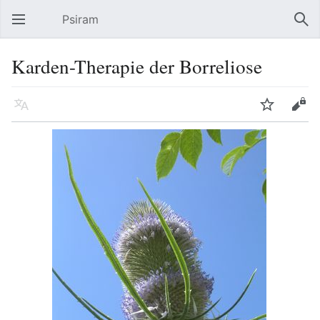
Psiram
Hauptmenü öffnen
Suc
Karden-Therapie der Borreliose
Sprache
Beobachten
Bearbeiten