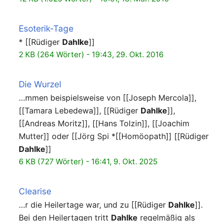
Esoterik-Tage
* [[Rüdiger
Dahlke
]]
2 KB (264 Wörter) - 19:43, 29. Okt. 2016
Die Wurzel
…mmen beispielsweise von [[Joseph Mercola]],
[[Tamara Lebedewa]], [[Rüdiger
Dahlke
]],
[[Andreas Moritz]], [[Hans Tolzin]], [[Joachim
Mutter]] oder [[Jörg Spi *[[Homöopath]] [[Rüdiger
Dahlke
]]
6 KB (727 Wörter) - 16:41, 9. Okt. 2025
Clearise
…r die Heilertage war, und zu [[Rüdiger
Dahlke
]].
Bei den Heilertagen tritt
Dahlke
regelmäßig als