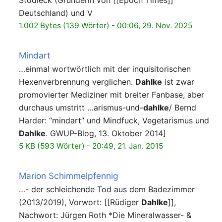
Stodieck (Gründerin von [[Epoch Times]]
Deutschland) und V
1.002 Bytes (139 Wörter) - 00:06, 29. Nov. 2025
Mindart
…einmal wortwörtlich mit der inquisitorischen
Hexenverbrennung verglichen.
Dahlke
ist zwar
promovierter Mediziner mit breiter Fanbase, aber
durchaus umstritt …arismus-und-
dahlke
/ Bernd
Harder: “mindart” und Mindfuck, Vegetarismus und
Dahlke
. GWUP-Blog, 13. Oktober 2014]
5 KB (593 Wörter) - 20:49, 21. Jan. 2015
Marion Schimmelpfennig
…- der schleichende Tod aus dem Badezimmer
(2013/2019), Vorwort: [[Rüdiger
Dahlke
]],
Nachwort: Jürgen Roth *Die Mineralwasser- &