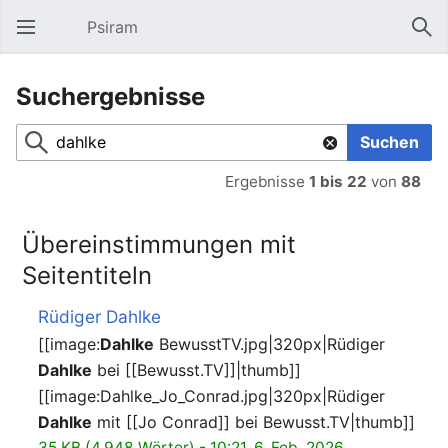
Psiram
Hauptmenü öffnen
Suc
Suchergebnisse
Suchen
Ergebnisse
1 bis 22
von
88
Übereinstimmungen mit
Seitentiteln
Rüdiger Dahlke
[[image:
Dahlke
BewusstTV.jpg|320px|Rüdiger
Dahlke
bei [[Bewusst.TV]]|thumb]]
[[image:Dahlke_Jo_Conrad.jpg|320px|Rüdiger
Dahlke
mit [[Jo Conrad]] bei Bewusst.TV|thumb]]
35 KB (4.948 Wörter) - 10:21, 6. Feb. 2026