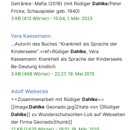
Getränke- Mafia (2016) (mit Rüdiger
Dahlke
/Peter
Fricke, Schauspieler geb. 1940)
3 KB (412 Wörter) - 15:04, 1. Mär. 2023
Vera Kaesemann
…Autorin des Buches ''Krankheit als Sprache der
Kinderseele''.<ref>Rüdiger
Dahlke
, Vera
Kaesemann: Krankheit als Sprache der Kinderseele.
Be-Deutung kindlich
3 KB (498 Wörter) - 22:27, 19. Mai 2015
Adolf Wiebecke
==Zusammenarbeit mit Rüdiger
Dahlke
==
[[image:
Dahlke
Geonado.jpg|Zitate von [[Rüdiger
Dahlke
]] zu Wunderschuhsohlen-Lob auf Webseiten
der Firma Geonado|thumb]]
12 KB (1.625 Wörter) - 19:51, 18. Mär. 2015