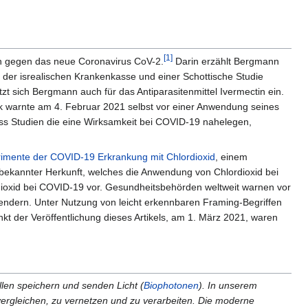
[1]
n gegen das neue Coronavirus CoV-2.
Darin erzählt Bergmann
der isrealischen Krankenkasse und einer Schottische Studie
zt sich Bergmann auch für das Antiparasitenmittel Ivermectin ein.
k warnte am 4. Februar 2021 selbst vor einer Anwendung seines
dass Studien die eine Wirksamkeit bei COVID-19 nahelegen,
imente der COVID-19 Erkrankung mit Chlordioxid
, einem
unbekannter Herkunft, welches die Anwendung von Chlordioxid bei
rdioxid bei COVID-19 vor. Gesundheitsbehörden weltweit warnen vor
endern. Unter Nutzung von leicht erkennbaren Framing-Begriffen
 der Veröffentlichung dieses Artikels, am 1. März 2021, waren
ellen speichern und senden Licht (
Biophotonen
). In unserem
vergleichen, zu vernetzen und zu verarbeiten. Die moderne