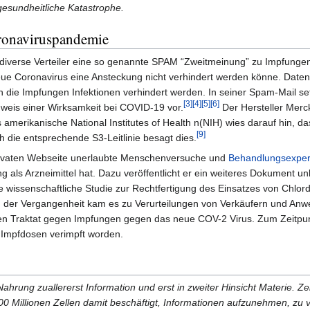
esundheitliche Katastrophe.
oronaviruspandemie
iverse Verteiler eine so genannte SPAM “Zweitmeinung” zu Impfunge
e Coronavirus eine Ansteckung nicht verhindert werden könne. Daten 
h die Impfungen Infektionen verhindert werden. In seiner Spam-Mail set
[3]
[4]
[5]
[6]
hweis einer Wirksamkeit bei COVID-19 vor.
Der Hersteller Merc
amerikanische National Institutes of Health n(NIH) wies darauf hin, 
[9]
 die entsprechende S3-Leitlinie besagt dies.
privaten Webseite unerlaubte Menschenversuche und
Behandlungsexper
ng als Arzneimittel hat. Dazu veröffentlicht er ein weiteres Dokument 
ne wissenschaftliche Studie zur Rechtfertigung des Einsatzes von Chlo
n der Vergangenheit kam es zu Verurteilungen von Verkäufern und Anw
n Traktat gegen Impfungen gegen das neue COV-2 Virus. Zum Zeitpunkt
n Impfdosen verimpft worden.
 Nahrung zuallererst Information und erst in zweiter Hinsicht Materie. Z
 Millionen Zellen damit beschäftigt, Informationen aufzunehmen, zu 