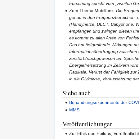
Forschung spricht vom „zweiten Ge
Zum Thema Mobilfunk:
Die Frequen
genau in den Frequenzbereichen, m
(Handynetze, DECT, Babyphone, WL
empfangen und zwingen diesen unbio
es kommt zu allen Arten von Fehls
Das hat tiefgreifende Wirkungen a
Informationsübertragung zwischen de
zerstört.(nachgewiesen am Speich
Energiefreisetzung im Zellkern wir
Radikale, Verlust der Fähigkeit zu
in die Glykolyse, Voraussetzung d
Siehe auch
Behandlungsexperimente der COVID
MMS
Veröffentlichungen
Zur Ethik des Heilens, Veröffentlich