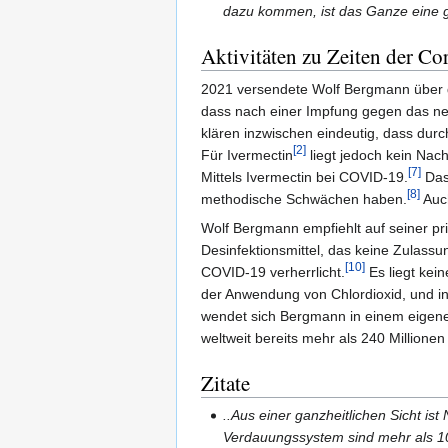
dazu kommen, ist das Ganze eine g
Aktivitäten zu Zeiten der C
2021 versendete Wolf Bergmann über d
dass nach einer Impfung gegen das neu
klären inzwischen eindeutig, dass durc
[2]
Für Ivermectin
liegt jedoch kein Nac
[7]
Mittels Ivermectin bei COVID-19.
Das 
[8]
methodische Schwächen haben.
Auch
Wolf Bergmann empfiehlt auf seiner 
Desinfektionsmittel, das keine Zulassu
[10]
COVID-19 verherrlicht.
Es liegt kei
der Anwendung von Chlordioxid, und i
wendet sich Bergmann in einem eigene
weltweit bereits mehr als 240 Millione
Zitate
..Aus einer ganzheitlichen Sicht ist
Verdauungssystem sind mehr als 100