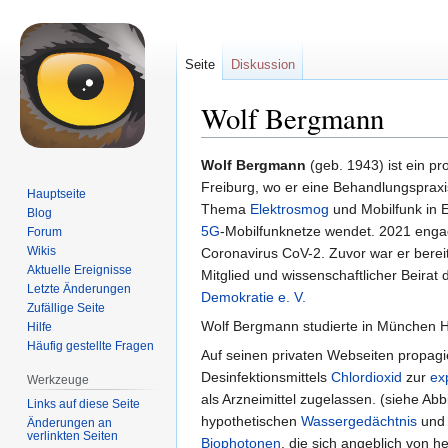
Seite
Diskussion
Wolf Bergmann
Zur
Zur
Wolf Bergmann
(geb. 1943) ist ein pr
Navigation
Suche
Freiburg, wo er eine Behandlungspraxis
Hauptseite
springen
springen
Thema
Elektrosmog
und Mobilfunk in Er
Blog
5G
-Mobilfunknetze wendet. 2021 eng
Forum
Wikis
Coronavirus CoV-2. Zuvor war er berei
Aktuelle Ereignisse
Mitglied und wissenschaftlicher Beirat
Letzte Änderungen
Demokratie e. V.
Zufällige Seite
Wolf Bergmann studierte in München Hum
Hilfe
Häufig gestellte Fragen
Auf seinen privaten Webseiten propag
Desinfektionsmittels
Chlordioxid
zur
ex
Werkzeuge
als Arzneimittel zugelassen. (siehe Abb
Links auf diese Seite
hypothetischen
Wassergedächtnis
und 
Änderungen an
verlinkten Seiten
Biophotonen
, die sich angeblich von 