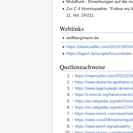
Mobilfunk - Einwirkungen auf die m
Zur C 4 Homöopathie: “Follow my le
11, Vol. 24/211.
Weblinks
wolfbergmann.de
https://sbamueller.com/2019/10/03
https://izgmf.de/scripts/forum/ind
Quellennachweise
↑
https://sbamueller.com/2021/02/2
↑
https://www.deutsche-apotheker-ze
↑
https://www.tagesspiegel.de/wiss
↑
https://correctiv.org/faktenchec
↑
https://en.wikipedia.org/wiki/Ive
↑
https://en.wikipedia.org/wiki/CO
↑
https://www.merck.com/news/merc
↑
https://www.covid19treatmentguide
↑
https://www.awmf.org/uploads/tx_
↑
https://www.psiram.com/de/image