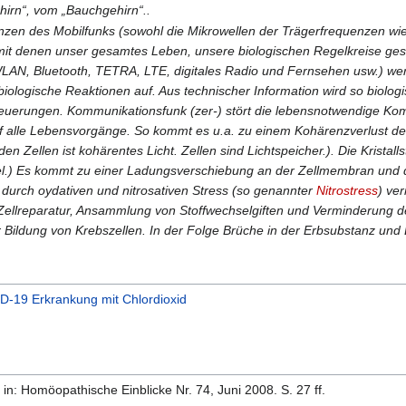
hirn“, vom „Bauchgehirn“..
zen des Mobilfunks (sowohl die Mikrowellen der Trägerfrequenzen wie 
it denen unser gesamtes Leben, unsere biologischen Regelkreise gest
AN, Bluetooth, TETRA, LTE, digitales Radio und Fernsehen usw.) we
logische Reaktionen auf. Aus technischer Information wird so biologi
teuerungen. Kommunikationsfunk (zer-) stört die lebensnotwendige Kom
uf alle Lebensvorgänge. So kommt es u.a. zu einem Kohärenzverlust d
n Zellen ist kohärentes Licht. Zellen sind Lichtspeicher.). Die Kristal
el.) Es kommt zu einer Ladungsverschiebung an der Zellmembran und 
d durch oydativen und nitrosativen Stress (so genannter
Nitrostress
) ve
r Zellreparatur, Ansammlung von Stoffwechselgiften und Verminderung de
er Bildung von Krebszellen. In der Folge Brüche in der Erbsubstanz u
-19 Erkrankung mit Chlordioxid
t in: Homöopathische Einblicke Nr. 74, Juni 2008. S. 27 ff.