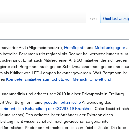
Lesen
Quelltext anze
omovierter Arzt (Allgemeinmedizin),
Homöopath
und
Mobilfunkgegner
a
 betreibt. Bergmann tritt regional als Redner bei Veranstaltungen zum
scheinung. Er ist auch Mitglied einer Anti 5G Initiative, die sich gegen
agierte sich Bergmann auch gegen Schutzmassnahmen gegen das neu
ts als Kritiker von LED-Lampen bekannt geworden. Wolf Bergmann ist
 des
Kompetenzinitiative zum Schutz von Mensch, Umwelt und
anmedizin und arbeitet seit 2010 in einer Privatpraxis in Freiburg.
iert Wolf Bergmann eine
pseudomedizinische
Anwendung des
perimentellen Behandlung der COVID-19 Krankheit
. Chlordioxid ist nich
ildung rechts) Des weiteren ist er Anhänger der Existenz eines
bislang nicht wissenschaftlich nachgewiesener so genannter
herkömmlichen Photonen unterscheiden liessen. (siehe Zitate) Die Idee