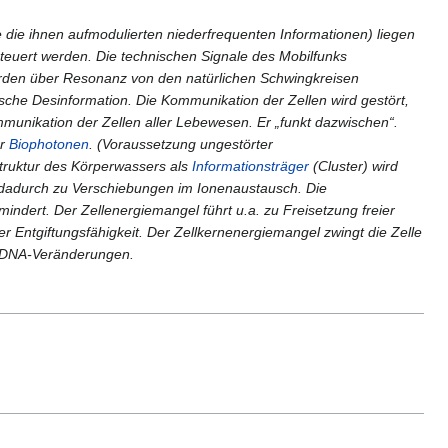
die ihnen aufmodulierten niederfrequenten Informationen) liegen
euert werden. Die technischen Signale des Mobilfunks
rden über Resonanz von den natürlichen Schwingkreisen
sche Desinformation. Die Kommunikation der Zellen wird gestört,
munikation der Zellen aller Lebewesen. Er „funkt dazwischen“.
er
Biophotonen
. (Voraussetzung ungestörter
lstruktur des Körperwassers als
Informationsträger
(Cluster) wird
dadurch zu Verschiebungen im Ionenaustausch. Die
rmindert. Der Zellenergiemangel führt u.a. zu Freisetzung freier
r Entgiftungsfähigkeit. Der Zellkernenergiemangel zwingt die Zelle
nd DNA-Veränderungen.