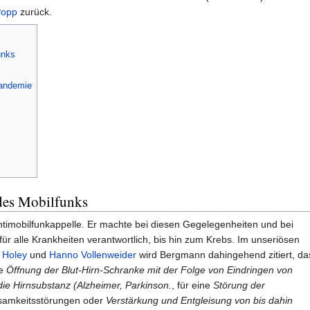
Popp
zurück.
unks
pandemie
des Mobilfunks
ntimobilfunkappelle. Er machte bei diesen Gegelegenheiten und bei
für alle Krankheiten verantwortlich, bis hin zum Krebs. Im unseriösen
 Holey
und
Hanno Vollenweider
wird Bergmann dahingehend zitiert, da
ne
Öffnung der Blut-Hirn-Schranke mit der Folge von Eindringen von
ie Hirnsubstanz (Alzheimer, Parkinson.
, für eine
Störung der
samkeitsstörungen oder
Verstärkung und Entgleisung von bis dahin