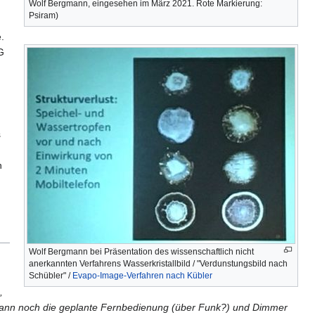
Wolf Bergmann, eingesehen im März 2021. Rote Markierung:
Psiram)
.
G
s
n
Wolf Bergmann bei Präsentation des wissenschaftlich nicht
anerkannten Verfahrens Wasserkristallbild / "Verdunstungsbild nach
Schübler" /
Evapo-Image-Verfahren nach Kübler
,
 dann noch die geplante Fernbedienung (über Funk?) und Dimmer