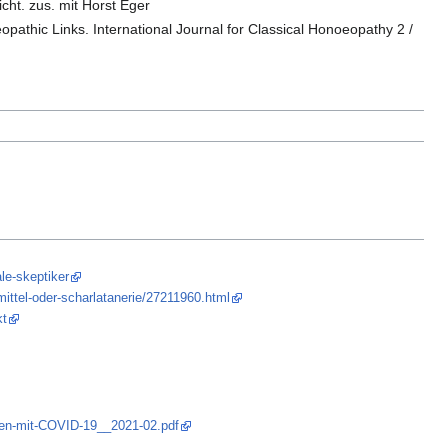
cht. zus. mit Horst Eger
athic Links. International Journal for Classical Honoeopathy 2 /
le-skeptiker
ittel-oder-scharlatanerie/27211960.html
kt
nten-mit-COVID-19__2021-02.pdf