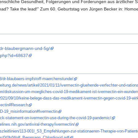
enschliche Gesundheit, Folgerungen und Forderungen aus ärztlicher Si
ad? Take the lead!” Zum 60. Geburtstag von Jürgen Becker in: Homoeop
/dr-blaubergmann-und-5g/
ex.php?id=68637
8/dr-blaubaers-impfstoff-maerchenstunde/
itung.de/news/artikel/2021/01/11/ivermectin-gluehende-verfechter-und-rationa
en/diskussion-um-moegliches-covid-19-medikament-ist-ivermectin-ein-wunderm
k/2021/09/10/keine-belege-dass-das-medikament-ivermectin-gegen-covid-19-wir
rmectin#Research
VID-19_misinformation#Ivermectin
k-statement-on-ivermectin-use-during-the-covid-19-pandemic/
lines.nih.gov/antiviral-therapy/ivermectin/
szleitlinien/113-001l_S3_Empfehlungen-zur-stationaeren-Therapie-von-Patie
s/0/0b/Wolf_Bergmann_Chlordioxid.pdf