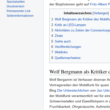
Spezialseiten
der Biophotonen geht auf
Fritz-Albert 
Druckversion
Permanenter Link
Inhaltsverzeichnis
Seiten­informationen
1
Wolf Bergmann als Kritiker des Mobilf
2
Kritik an LED-Lampen
3
Aktivitäten zu Zeiten der Coronavirus
4
Zitate
5
Siehe auch
6
Veröffentlichungen
7
Weblinks
8
Quellennachweise
Wolf Bergmann als Kritiker 
Wolf Bergamm ist Verfasser diverser A
Vortragsreden den Mobilfunk für quasi 
Blog
Die Unbestechlichen
von
Jan Udo
der Mobilfunk verantwortlich sei für ei
Schwermetallen und Eiweißkörpern in d
Fruchtbarkeit
,
Ohrgeräusche
, Aufmerk