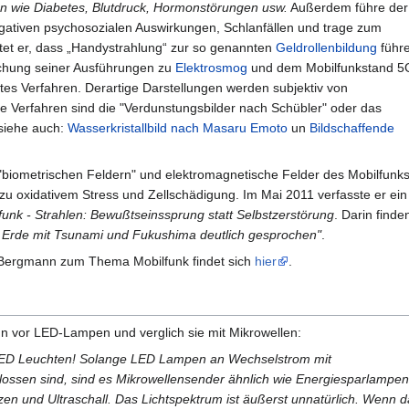
en wie Diabetes, Blutdruck, Hormonstörungen usw.
Außerdem führe der
gativen psychosozialen Auswirkungen, Schlanfällen und trage zum
tet er, dass „Handystrahlung“ zur so genannten
Geldrollenbildung
führe
chung seiner Ausführungen zu
Elektrosmog
und dem Mobilfunkstand 5
ntes Verfahren. Derartige Darstellungen werden subjektiv von
e Verfahren sind die "Verdunstungsbilder nach Schübler" oder das
(siehe auch:
Wasserkristallbild nach Masaru Emoto
un
Bildschaffende
"biometrischen Feldern" und elektromagnetische Felder des Mobilfunk
zu oxidativem Stress und Zellschädigung. Im Mai 2011 verfasste er ein
funk - Strahlen: Bewußtseinssprung statt Selbstzerstörung
. Darin finde
e Erde mit Tsunami und Fukushima deutlich gesprochen"
.
 Bergmann zum Thema Mobilfunk findet sich
hier
.
 vor LED-Lampen und verglich sie mit Mikrowellen:
 LED Leuchten! Solange LED Lampen an Wechselstrom mit
lossen sind, sind es Mikrowellensender ähnlich wie Energiesparlampen
en und Ultraschall. Das Lichtspektrum ist äußerst unnatürlich. Wenn