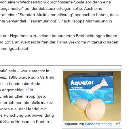
d von einem Wechselstrom durchflossene Spule soll dann eine
kungsmuster" auf die Substanz erfolgen sollte. Auch eine
er an einer "Standart-Mulitelementlösung" beobachtet haben, dass
ente verwandelt (Transmutation!)", nach Kropps Mutmaßung in
 auch nur Hypothesen zu seinen behaupteten Beobachtungen finden
und 1991 an Werbeschriften der Firma Wekroma mitgewirkt haben
mmengearbeitet.
iv" sein – war zunächst in
weiz. 1988 wurde zum Vertrieb
itz in London die Rede,
[5]
an angemeldet.
In
Ehefrau Ellen Kropp (geb.
Unternehmen ebenfalls inaktiv.
aren u.a. der Handel mit
wie Forschung und Anwendung
 Sitz in Herisau im Kanton
"Aquator" zur
Wasserbelebung