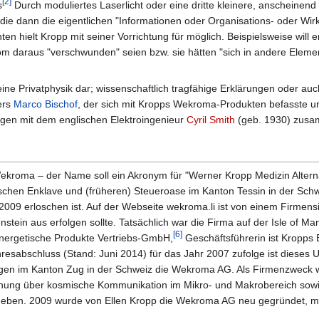
[2]
s
Durch moduliertes Laserlicht oder eine dritte kleinere, anscheinen
 die dann die eigentlichen "Informationen oder Organisations- oder Wir
 hielt Kropp mit seiner Vorrichtung für möglich. Beispielsweise will 
rom daraus "verschwunden" seien bzw. sie hätten "sich in andere Elem
reine Privatphysik dar; wissenschaftlich tragfähige Erklärungen oder
ers
Marco Bischof
, der sich mit Kropps Wekroma-Produkten befasste 
gen mit dem englischen Elektroingenieur
Cyril Smith
(geb. 1930) zusa
kroma – der Name soll ein Akronym für "Werner Kropp Medizin Alternat
nischen Enklave und (früheren) Steueroase im Kanton Tessin in der Sch
2009 erloschen ist. Auf der Webseite wekroma.li ist von einem Firmens
nstein aus erfolgen sollte. Tatsächlich war die Firma auf der Isle of M
[6]
nergetische Produkte Vertriebs-GmbH,
Geschäftsführerin ist Kropps 
hresabschluss (Stand: Juni 2014) für das Jahr 2007 zufolge ist dieses 
ngen im Kanton Zug in der Schweiz die Wekroma AG. Als Firmenzweck w
chung über kosmische Kommunikation im Mikro- und Makrobereich so
eben. 2009 wurde von Ellen Kropp die Wekroma AG neu gegründet, mit