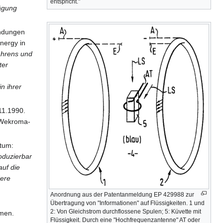
entspricht."
rägung
indungen
nergy in
ahrens und
ter
n ihrer
11.1990.
m Wekroma-
atum:
oduzierbar
auf die
dere
Anordnung aus der Patentanmeldung EP 429988 zur
Übertragung von "Informationen" auf Flüssigkeiten. 1 und
2: Von Gleichstrom durchflossene Spulen; 5: Küvette mit
smen.
Flüssigkeit. Durch eine "Hochfrequenzantenne" AT oder