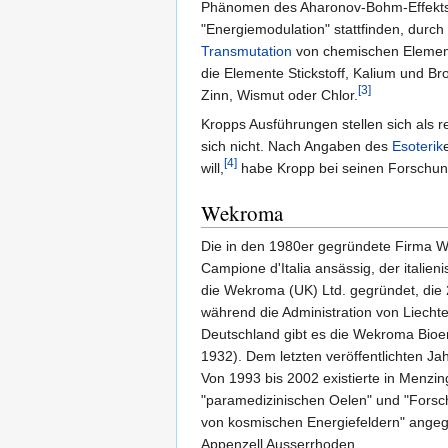
Phänomen des Aharonov-Bohm-Effekt
"Energiemodulation" stattfinden, durch
Transmutation
von chemischen Elementen
die Elemente Stickstoff, Kalium und B
[3]
Zinn, Wismut oder Chlor.
Kropps Ausführungen stellen sich als 
sich nicht. Nach Angaben des
Esoterik
[4]
will,
habe Kropp bei seinen Forschun
Wekroma
Die in den 1980er gegründete Firma We
Campione d'Italia ansässig, der italie
die Wekroma (UK) Ltd. gegründet, die 
während die Administration von Liechte
Deutschland gibt es die Wekroma Bioe
1932). Dem letzten veröffentlichten Ja
Von 1993 bis 2002 existierte in Menzi
"paramedizinischen Oelen" und "Fors
von kosmischen Energiefeldern" angeg
Appenzell Ausserrhoden.