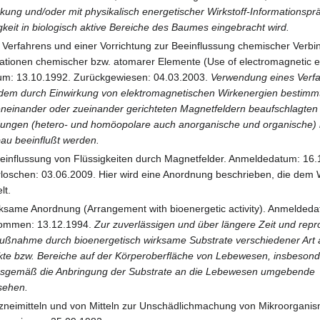
ung und/oder mit physikalisch energetischer Wirkstoff-Informationsp
gkeit in biologisch aktive Bereiche des Baumes eingebracht wird.
Verfahrens und einer Vorrichtung zur Beeinflussung chemischer Verb
tionen chemischer bzw. atomarer Elemente (Use of electromagnetic e
tum: 13.10.1992. Zurückgewiesen: 04.03.2003.
Verwendung eines Verf
t dem durch Einwirkung von elektromagnetischen Wirkenergien bestimm
neinander oder zueinander gerichteten Magnetfeldern beaufschlagten
ngen (hetero- und homöopolare auch anorganische und organische) i
u beeinflußt werden.
einflussung von Flüssigkeiten durch Magnetfelder. Anmeldedatum: 16.
 erloschen: 03.06.2009. Hier wird eine Anordnung beschrieben, die de
lt.
ksame Anordnung (Arrangement with bioenergetic activity). Anmelded
nommen: 13.12.1994.
Zur zuverlässigen und über längere Zeit und repr
ußnahme durch bioenergetisch wirksame Substrate verschiedener Art 
kte bzw. Bereiche auf der Körperoberfläche von Lebewesen, insbeson
ngsgemäß die Anbringung der Substrate an die Lebewesen umgebende
sehen.
zneimitteln und von Mitteln zur Unschädlichmachung von Mikroorgani