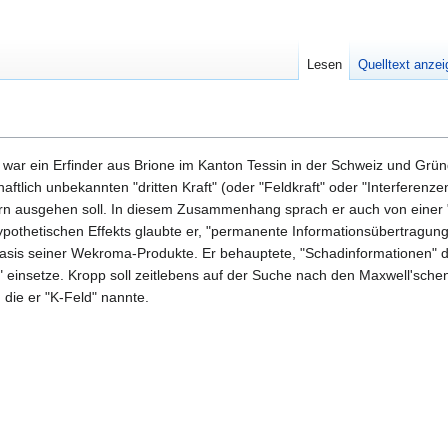
Lesen
Quelltext anze
) war ein Erfinder aus Brione im Kanton Tessin in der Schweiz und G
aftlich unbekannten "dritten Kraft" (oder "Feldkraft" oder "Interferenz
n ausgehen soll. In diesem Zusammenhang sprach er auch von einer 
 hypothetischen Effekts glaubte er, "permanente Informationsübertrag
Basis seiner Wekroma-Produkte. Er behauptete, "Schadinformationen" d
" einsetze. Kropp soll zeitlebens auf der Suche nach den Maxwell'sch
 die er "K-Feld" nannte.