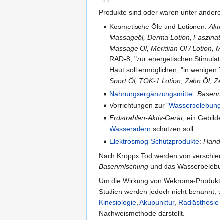
Produkte sind oder waren unter ander
Kosmetische Öle und Lotionen:
Akt
Massageöl, Derma Lotion, Faszinat
Massage Öl, Meridian Öl / Lotion,
RAD-8; "zur energetischen Stimulat
Haut soll ermöglichen, "in wenige
Sport Öl, TOK-1 Lotion, Zahn Öl, Z
Nahrungsergänzungsmittel
:
Basen
Vorrichtungen zur
"Wasserbelebun
Erdstrahlen-Aktiv-Gerät
, ein Gebil
Wasseradern
schützen soll
Elektrosmog-Schutzprodukte
:
Hand
Nach Kropps Tod werden von verschied
Basenmischung
und das Wasserbeleb
Um die Wirkung von Wekroma-Produkten 
Studien werden jedoch nicht benannt, s
Kinesiologie
,
Akupunktur
,
Radiästhesie
Nachweismethode darstellt.