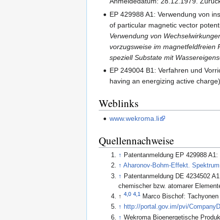
Anmeldedatum: 28.12.1979. Zurüc
EP 429988 A1: Verwendung von ins
of particular magnetic vector poten
Verwendung von Wechselwirkungen m
vorzugsweise im magnetfeldfreien 
speziell Substate mit Wassereigens
EP 249004 B1: Verfahren und Vorric
having an energizing active charge
Weblinks
www.wekroma.li
Quellennachweise
↑
Patentanmeldung EP 429988 A1: V
↑
Aharonov-Bohm-Effekt. Spektrum.
↑
Patentanmeldung DE 4234502 A1: 
chemischer bzw. atomarer Element
4,0
4,1
↑
Marco Bischof: Tachyonen 
↑
http://portal.gov.im/pvi/Compa
↑
Wekroma Bioenergetische Produk