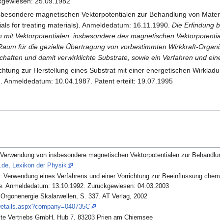
kgewiesen: 25.09.1982
besondere magnetischen Vektorpotentialen zur Behandlung von Materi
tials for treating materials). Anmeldedatum: 16.11.1990.
Die Erfindung be
it Vektorpotentialen, insbesondere des magnetischen Vektorpotentia
Raum für die gezielte Übertragung von vorbestimmten Wirkkraft-Organi
chaften und damit verwirklichte Substrate, sowie ein Verfahren und ei
htung zur Herstellung eines Substrat mit einer energetischen Wirkladu
). Anmeldedatum: 10.04.1987. Patent erteilt: 19.07.1995
erwendung von insbesondere magnetischen Vektorpotentialen zur Behandlun
de, Lexikon der Physik
Verwendung eines Verfahrens und einer Vorrichtung zur Beeinflussung chem
e. Anmeldedatum: 13.10.1992. Zurückgewiesen: 04.03.2003
Orgonenergie Skalarwellen, S. 337. AT Verlag, 2002
nyDetails.aspx?company=040735C
te Vertriebs GmbH, Hub 7, 83203 Prien am Chiemsee