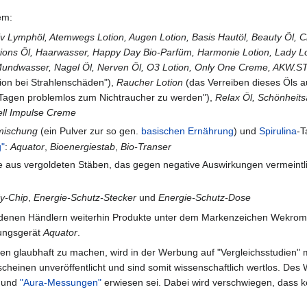
em:
iv Lymphöl, Atemwegs Lotion, Augen Lotion, Basis Hautöl, Beauty Öl, C
ions Öl, Haarwasser, Happy Day Bio-Parfüm, Harmonie Lotion, Lady Lot
 Mundwasser, Nagel Öl, Nerven Öl, O3 Lotion, Only One Creme, AKW.ST
ion bei Strahlenschäden"),
Raucher Lotion
(das Verreiben dieses Öls a
n Tagen problemlos zum Nichtraucher zu werden"),
Relax Öl, Schönheits
ell Impulse Creme
mischung
(ein Pulver zur so gen.
basischen Ernährung
) und
Spirulina
-T
g"
:
Aquator
,
Bioenergiestab
,
Bio-Transer
de aus vergoldeten Stäben, das gegen negative Auswirkungen vermeint
y-Chip
,
Energie-Schutz-Stecker
und
Energie-Schutz-Dose
enen Händlern weiterhin Produkte unter dem Markenzeichen Wekroma a
ungsgerät
Aquator
.
glaubhaft zu machen, wird in der Werbung auf "Vergleichsstudien" mit 
cheinen unveröffentlicht und sind somit wissenschaftlich wertlos. Des
und
"Aura-Messungen"
erwiesen sei. Dabei wird verschwiegen, dass 