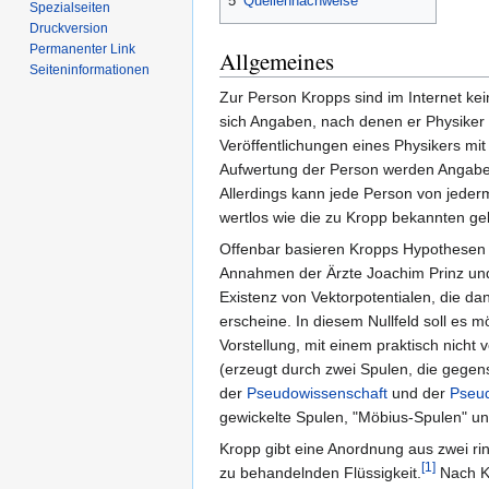
5
Quellennachweise
Spezialseiten
Druckversion
Permanenter Link
Allgemeines
Seiten­informationen
Zur Person Kropps sind im Internet ke
sich Angaben, nach denen er Physiker ge
Veröffentlichungen eines Physikers mi
Aufwertung der Person werden Angaben 
Allerdings kann jede Person von jede
wertlos wie die zu Kropp bekannten g
Offenbar basieren Kropps Hypothesen 
Annahmen der Ärzte Joachim Prinz und
Existenz von Vektorpotentialen, die da
erscheine. In diesem Nullfeld soll es m
Vorstellung, mit einem praktisch nich
(erzeugt durch zwei Spulen, die gegens
der
Pseudowissenschaft
und der
Pseu
gewickelte Spulen, "Möbius-Spulen" un
Kropp gibt eine Anordnung aus zwei rin
[1]
zu behandelnden Flüssigkeit.
Nach Kr