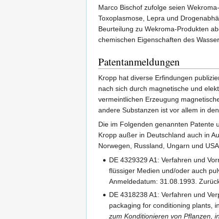
Marco Bischof zufolge seien Wekroma
Toxoplasmose, Lepra und Drogenabhän
Beurteilung zu Wekroma-Produkten abg
chemischen Eigenschaften des Wasser
Patentanmeldungen
Kropp hat diverse Erfindungen publizie
nach sich durch magnetische und elektr
vermeintlichen Erzeugung magnetischer
andere Substanzen ist vor allem in d
Die im Folgenden genannten Patente u
Kropp außer in Deutschland auch in Aus
Norwegen, Russland, Ungarn und USA z
DE 4329329 A1: Verfahren und Vorr
flüssiger Medien und/oder auch pulv
Anmeldedatum: 31.08.1993. Zurüc
DE 4318238 A1: Verfahren und Ver
packaging for conditioning plants, 
zum Konditionieren von Pflanzen, 