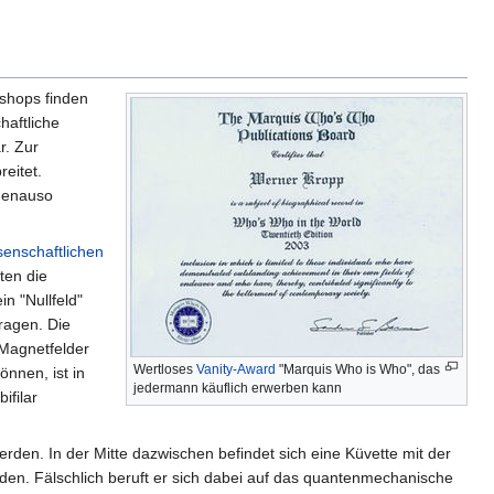
bshops finden
haftliche
r. Zur
eitet.
 genauso
enschaftlichen
ten die
n "Nullfeld"
tragen. Die
 Magnetfelder
Wertloses
Vanity-Award
"Marquis Who is Who", das
nnen, ist in
jedermann käuflich erwerben kann
ifilar
den. In der Mitte dazwischen befindet sich eine Küvette mit der
den. Fälschlich beruft er sich dabei auf das quantenmechanische