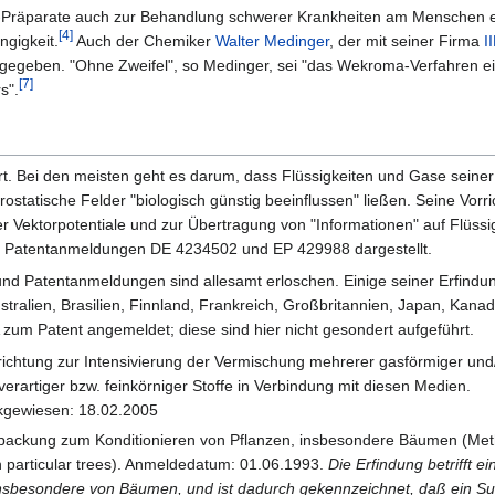
-Präparate auch zur Behandlung schwerer Krankheiten am Menschen e
[4]
gigkeit.
Auch der Chemiker
Walter Medinger
, der mit seiner Firma
I
egeben. "Ohne Zweifel", so Medinger, sei "das Wekroma-Verfahren ei
[7]
s".
rt. Bei den meisten geht es darum, dass Flüssigkeiten und Gase seiner
ostatische Felder "biologisch günstig beeinflussen" ließen. Seine Vorr
 Vektorpotentiale und zur Übertragung von "Informationen" auf Flüssi
en Patentanmeldungen DE 4234502 und EP 429988 dargestellt.
nd Patentanmeldungen sind allesamt erloschen. Einige seiner Erfindu
tralien, Brasilien, Finnland, Frankreich, Großbritannien, Japan, Kanad
um Patent angemeldet; diese sind hier nicht gesondert aufgeführt.
ichtung zur Intensivierung der Vermischung mehrerer gasförmiger und
erartiger bzw. feinkörniger Stoffe in Verbindung mit diesen Medien.
kgewiesen: 18.02.2005
packung zum Konditionieren von Pflanzen, insbesondere Bäumen (Me
in particular trees). Anmeldedatum: 01.06.1993.
Die Erfindung betrifft e
insbesondere von Bäumen, und ist dadurch gekennzeichnet, daß ein Sub