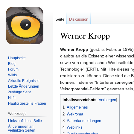
Seite
Diskussion
Werner Kropp
Zur
Zur
Werner Kropp
(gest. 5. Februar 1995
Navigation
Suche
glaubte an die Existenz einer wissensch
Hauptseite
springen
springen
sowie von magnetischen Wechselfelder
Blog
Technologie" (ERIT). Mit Hilfe dieses
Forum
Wikis
realisieren zu können. Diese sind die 
Aktuelle Ereignisse
können, indem er "Interferenzenergien
Letzte Änderungen
Vektorpotential-Feldern" gewesen sein,
Zufällige Seite
Hilfe
Inhaltsverzeichnis
Häufig gestellte Fragen
1
Allgemeines
Werkzeuge
2
Wekroma
3
Patentanmeldungen
Links auf diese Seite
Änderungen an
4
Weblinks
verlinkten Seiten