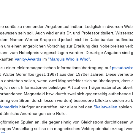
ine seriös zu nennenden Angaben auffindbar. Lediglich in diversen We
wesen sein soll. Auch wird er als Dr. und Professor tituliert. Wissensc
t dem Namen Werner Kropp sind jedoch nicht in Datenbanken auffindba
um einen angeblichen Vorschlag zur Erteilung des Nobelpreises verbr
rmann zum Nobelpreis vorgeschlagen werden. Derartige Angaben sind
ekauften
Vanity-Awards
im
"Marquis Who is Who"
.
zu einer elektromagnetischen Informationsübertragung auf
pseudowiss
 Walter Gorenflos (gest. 1987) aus den 1970er Jahren. Diese vermute
nn entstehen sollen, wenn zwei Magnetfelder sich so überlagern, dass ei
öglich sein, Informationen beliebiger Art auf ein Trägermaterial zu über
t vorhandenen Magnetfeld bzw. durch zwei sich gegenseitig aufhebende
innig von Strom durchflossen werden) besondere Effekte erzielen zu kö
domedizin
häufiger anzutreffen. Vor allem bei den
Skalarwellen
spielen b
d ähnliche Anordnungen eine Rolle.
gförmigen Spulen an, die gegensinnig von Gleichstrom durchflossen wer
opps Vorstellung soll so ein magnetisches Vektorpotential erzeugt wer