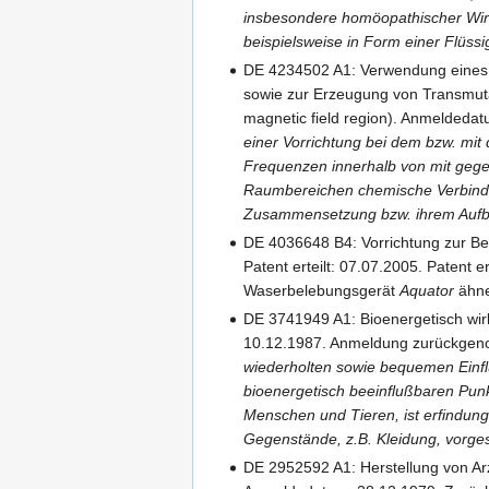
insbesondere homöopathischer Wirk
beispielsweise in Form einer Flüssi
DE 4234502 A1: Verwendung eines 
sowie zur Erzeugung von Transmuta
magnetic field region). Anmeldeda
einer Vorrichtung bei dem bzw. mi
Frequenzen innerhalb von mit gege
Raumbereichen chemische Verbindu
Zusammensetzung bzw. ihrem Aufba
DE 4036648 B4: Vorrichtung zur Be
Patent erteilt: 07.07.2005. Patent
Waserbelebungsgerät
Aquator
ähne
DE 3741949 A1: Bioenergetisch wir
10.12.1987. Anmeldung zurückge
wiederholten sowie bequemen Einfl
bioenergetisch beeinflußbaren Pun
Menschen und Tieren, ist erfindu
Gegenstände, z.B. Kleidung, vorge
DE 2952592 A1: Herstellung von Ar