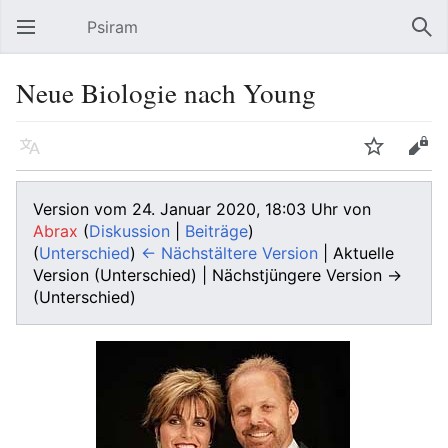
Psiram
Hauptmenü öffnen
Suc
Neue Biologie nach Young
Sprache
Beobachten
Bearbeiten
Version vom 24. Januar 2020, 18:03 Uhr von
Abrax
(
Diskussion
|
Beiträge
)
(
Unterschied
)
← Nächstältere Version
| Aktuelle
Version (Unterschied) | Nächstjüngere Version →
(Unterschied)