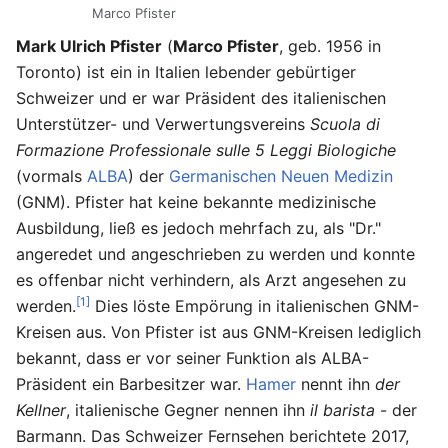
Marco Pfister
Mark Ulrich Pfister
(
Marco Pfister
, geb. 1956 in
Toronto) ist ein in Italien lebender gebürtiger
Schweizer und er war Präsident des italienischen
Unterstützer- und Verwertungsvereins
Scuola di
Formazione Professionale sulle 5 Leggi Biologiche
(vormals
ALBA
) der
Germanischen Neuen Medizin
(GNM). Pfister hat keine bekannte medizinische
Ausbildung, ließ es jedoch mehrfach zu, als "Dr."
angeredet und angeschrieben zu werden und konnte
es offenbar nicht verhindern, als Arzt angesehen zu
[1]
werden.
Dies löste Empörung in italienischen GNM-
Kreisen aus. Von Pfister ist aus GNM-Kreisen lediglich
bekannt, dass er vor seiner Funktion als ALBA-
Präsident ein Barbesitzer war.
Hamer
nennt ihn
der
Kellner
, italienische Gegner nennen ihn
il barista
- der
Barmann. Das Schweizer Fernsehen berichtete 2017,