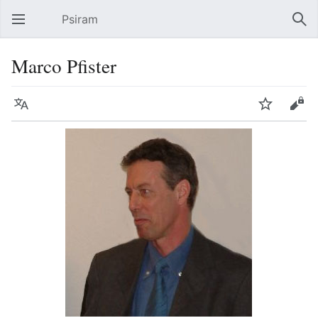
Psiram
Hauptmenü öffnen
Suc
Marco Pfister
Sprache
Beobachten
Bearbeiten