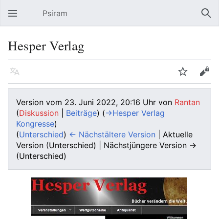
Psiram
Hauptmenü öffnen
Suc
Hesper Verlag
Sprache
Beobachten
Bearbeiten
Version vom 23. Juni 2022, 20:16 Uhr von
Rantan
(
Diskussion
|
Beiträge
)
(
→‎Hesper Verlag
Kongresse
)
(
Unterschied
)
← Nächstältere Version
| Aktuelle
Version (Unterschied) | Nächstjüngere Version →
(Unterschied)