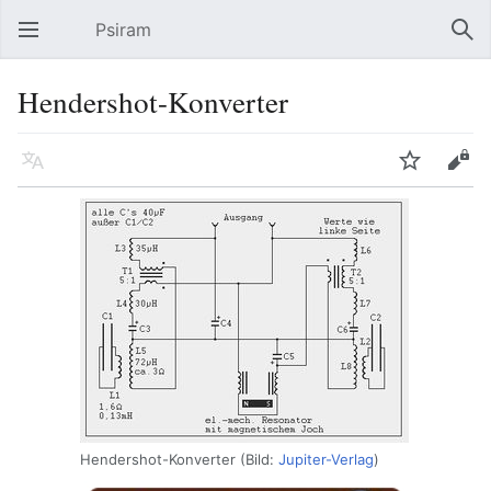
Psiram
Hauptmenü öffnen
Suc
Hendershot-Konverter
Sprache
Beobachten
Bearbeiten
Hendershot-Konverter (Bild:
Jupiter-Verlag
)