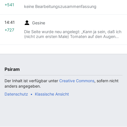
+541
keine Bearbeitungszusammenfassung
14:41
Gesine
+727
Die Seite wurde neu angelegt: „Kann ja sein, daß ich
(nicht zum ersten Male) Tomaten auf den Augen
habe, doch wie muß ich<br><br><sup>Im
Gegensatz zur klassischen Homöopathie nach
Samuel …“
Psiram
Der Inhalt ist verfügbar unter
Creative Commons
, sofern nicht
anders angegeben.
Datenschutz
Klassische Ansicht