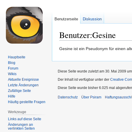
Benutzerseite
Diskussion
Benutzer:Gesine
Zur
Zur
Gesine ist ein Pseudonym für einen al
Navigation
Suche
Hauptseite
springen
springen
Blog
Forum
Diese Seite wurde zuletzt am 30. Mai 2009 um 
Wikis
Aktuelle Ereignisse
Der Inhalt ist verfügbar unter der
Creative Co
Letzte Änderungen
Diese Seite wurde bisher 6.025 mal abgerufen
Zufällige Seite
Hilfe
Datenschutz
Über Psiram
Haftungsausschl
Häufig gestellte Fragen
Werkzeuge
Links auf diese Seite
Änderungen an
verlinkten Seiten