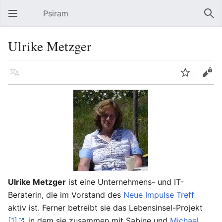
Psiram
Hauptmenü öffnen
Suc
Ulrike Metzger
Sprache
Beobachten
Bearbeiten
Ulrike Metzger
ist eine Unternehmens- und IT-
Beraterin, die im Vorstand des
Neue Impulse Treff
aktiv ist. Ferner betreibt sie das Lebensinsel-Projekt
[1]
, in dem sie zusammen mit Sabine und
Michael