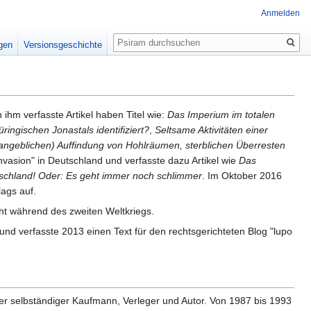
Anmelden
Suche
igen
Versionsgeschichte
n ihm verfasste Artikel haben Titel wie:
Das Imperium im totalen
ingischen Jonastals identifiziert?
,
Seltsame Aktivitäten einer
angeblichen) Auffindung von Hohlräumen, sterblichen Überresten
nvasion" in Deutschland und verfasste dazu Artikel wie
Das
schland! Oder: Es geht immer noch schlimmer
. Im Oktober 2016
lags auf.
 während des zweiten Weltkriegs.
nd verfasste 2013 einen Text für den rechtsgerichteten Blog "lupo
r selbständiger Kaufmann, Verleger und Autor. Von 1987 bis 1993