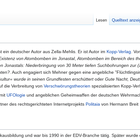
Lesen
Quelltext anze
t ein deutscher Autor aus Zella-Mehlis. Er ist Autor im
Kopp-Verlag
. Vo
Existenz von Atombomben im Jonastal
,
Atombomben im Bereich des thür
n Jonastals: Niederbringung von 30 Meter tiefen Suchbohrungen zur (
nten?
. Auch engagiert sich Mehner gegen eine angebliche "Flüchtlingsi
tur« wurde in seinen Grundfesten erschüttert
oder
Gute Nacht, Deut
f die Verbreitung von
Verschwörungstheorien
spezialisierten Kopp-Ver
 mit
UFOlogie
und angeblichen Geheimwaffen der deutschen Wehrmacht
ner des rechtsgerichteten Internetprojekts
Politaia
von Hermann Breit u
ausbildung und war bis 1990 in der EDV-Branche tätig. Später wurde e