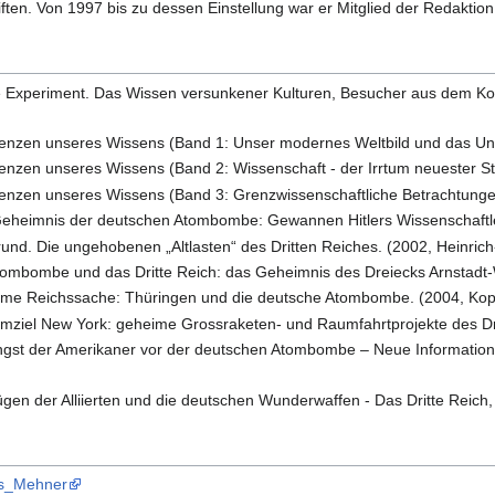
ften. Von 1997 bis zu dessen Einstellung war er Mitglied der Redaktio
 Experiment. Das Wissen versunkener Kulturen, Besucher aus dem K
enzen unseres Wissens (Band 1: Unser modernes Weltbild und das Un
nzen unseres Wissens (Band 2: Wissenschaft - der Irrtum neuester St
enzen unseres Wissens (Band 3: Grenzwissenschaftliche Betrachtunge
heimnis der deutschen Atombombe: Gewannen Hitlers Wissenschaftler
und. Die ungehobenen „Altlasten“ des Dritten Reiches. (2002, Heinric
ombombe und das Dritte Reich: das Geheimnis des Dreiecks Arnstadt
me Reichssache: Thüringen und die deutsche Atombombe. (2004, Kop
mziel New York: geheime Grossraketen- und Raumfahrtprojekte des Dri
gst der Amerikaner vor der deutschen Atombombe – Neue Informatio
en der Alliierten und die deutschen Wunderwaffen - Das Dritte Reich
mas_Mehner