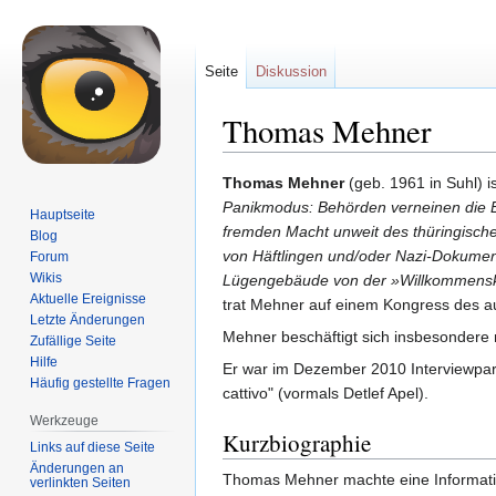
Seite
Diskussion
Thomas Mehner
Zur
Zur
Thomas Mehner
(geb. 1961 in Suhl) is
Navigation
Suche
Panikmodus: Behörden verneinen die 
Hauptseite
springen
springen
fremden Macht unweit des thüringische
Blog
von Häftlingen und/oder Nazi-Dokume
Forum
Wikis
Lügengebäude von der »Willkommenskul
Aktuelle Ereignisse
trat Mehner auf einem Kongress des au
Letzte Änderungen
Mehner beschäftigt sich insbesondere
Zufällige Seite
Hilfe
Er war im Dezember 2010 Interviewpart
Häufig gestellte Fragen
cattivo" (vormals Detlef Apel).
Werkzeuge
Kurzbiographie
Links auf diese Seite
Änderungen an
Thomas Mehner machte eine Informatik
verlinkten Seiten