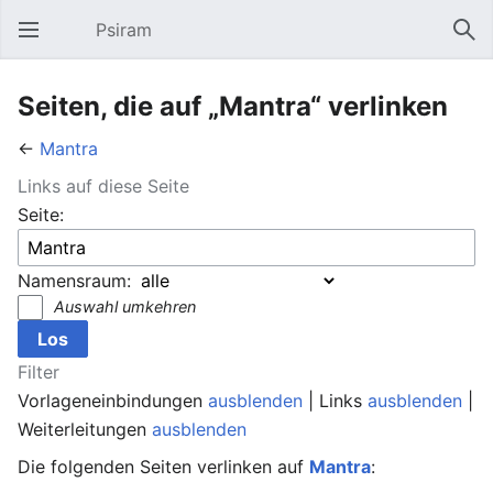
Psiram
Hauptmenü öffnen
Suc
Seiten, die auf „Mantra“ verlinken
←
Mantra
Links auf diese Seite
Seite:
Namensraum:
Auswahl umkehren
Filter
Vorlageneinbindungen
ausblenden
| Links
ausblenden
|
Weiterleitungen
ausblenden
Die folgenden Seiten verlinken auf
Mantra
: