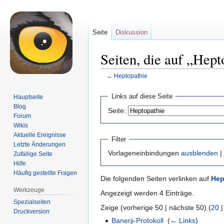
Seite
Diskussion
Seiten, die auf „Hept
←
Heptopathie
Zur
Zur
Links auf diese Seite
Hauptseite
Navigation
Suche
Blog
Seite:
springen
springen
Forum
Wikis
Aktuelle Ereignisse
Filter
Letzte Änderungen
Vorlageneinbindungen
ausblenden
|
Zufällige Seite
Hilfe
Häufig gestellte Fragen
Die folgenden Seiten verlinken auf
Hep
Werkzeuge
Angezeigt werden 4 Einträge.
Spezialseiten
Zeige (vorherige 50 | nächste 50) (
20
Druckversion
Banerji-Protokoll
‎
(
← Links
)