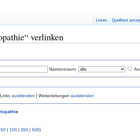
Lesen
Quelltext anze
opathie“ verlinken
Namensraum:
Au
 Links
ausblenden
| Weiterleitungen
ausblenden
topathie
:
|
50
|
100
|
250
|
500
)