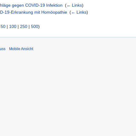
hläge gegen COVID-19 Infektion
‎
(
← Links
)
D-19-Erkrankung mit Homöopathie
‎
(
← Links
)
|
50
|
100
|
250
|
500
)
uss
Mobile Ansicht