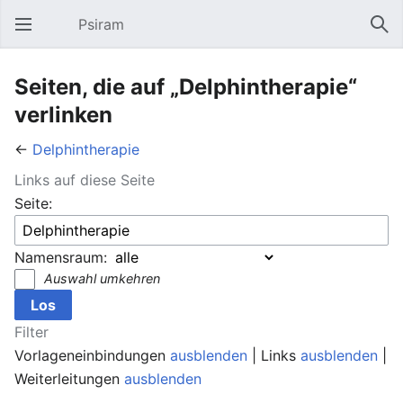
Psiram
Hauptmenü öffnen
Suc
Seiten, die auf „Delphintherapie“
verlinken
←
Delphintherapie
Links auf diese Seite
Seite:
Namensraum:
Auswahl umkehren
Filter
Vorlageneinbindungen
ausblenden
| Links
ausblenden
|
Weiterleitungen
ausblenden