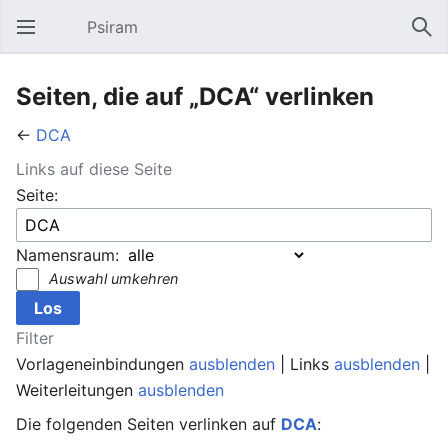
Psiram
Hauptmenü öffnen
Suc
Seiten, die auf „DCA“ verlinken
←
DCA
Links auf diese Seite
Seite:
Namensraum:
Auswahl umkehren
Filter
Vorlageneinbindungen
ausblenden
| Links
ausblenden
|
Weiterleitungen
ausblenden
Die folgenden Seiten verlinken auf
DCA
: