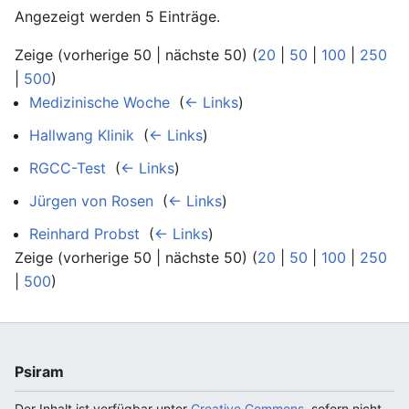
Angezeigt werden 5 Einträge.
Zeige (vorherige 50 | nächste 50) (
20
|
50
|
100
|
250
|
500
)
Medizinische Woche
‎
(
← Links
)
Hallwang Klinik
‎
(
← Links
)
RGCC-Test
‎
(
← Links
)
Jürgen von Rosen
‎
(
← Links
)
Reinhard Probst
‎
(
← Links
)
Zeige (vorherige 50 | nächste 50) (
20
|
50
|
100
|
250
|
500
)
Psiram
Der Inhalt ist verfügbar unter
Creative Commons
, sofern nicht