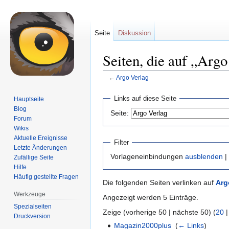
Seite
Diskussion
Seiten, die auf „Argo
←
Argo Verlag
Zur
Zur
Links auf diese Seite
Hauptseite
Navigation
Suche
Blog
Seite:
springen
springen
Forum
Wikis
Aktuelle Ereignisse
Filter
Letzte Änderungen
Vorlageneinbindungen
ausblenden
|
Zufällige Seite
Hilfe
Häufig gestellte Fragen
Die folgenden Seiten verlinken auf
Arg
Werkzeuge
Angezeigt werden 5 Einträge.
Spezialseiten
Zeige (vorherige 50 | nächste 50) (
20
Druckversion
Magazin2000plus
‎
(
← Links
)