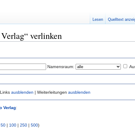
Lesen
Quelltext anze
 Verlag“ verlinken
Namensraum:
Au
 Links
ausblenden
| Weiterleitungen
ausblenden
o Verlag
:
|
50
|
100
|
250
|
500
)