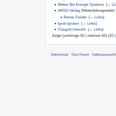
Weber Bio Energie Systeme
‎
(
← Li
ARGO-Verlag
(Weiterleitungsseite) 
Reiner Feistle
‎
(
← Links
)
Ignat Ignatov
‎
(
← Links
)
Traugott Ickeroth
‎
(
← Links
)
Zeige (vorherige 50 | nächste 50) (
20
Datenschutz
Über Psiram
Haftungsausschl