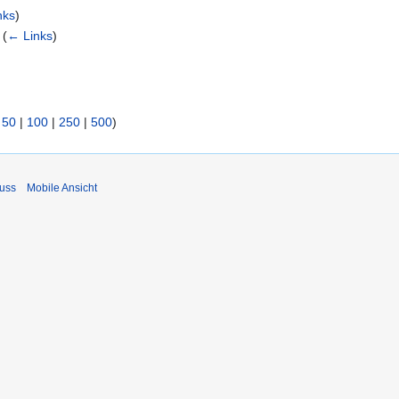
nks
)
‎
(
← Links
)
|
50
|
100
|
250
|
500
)
uss
Mobile Ansicht