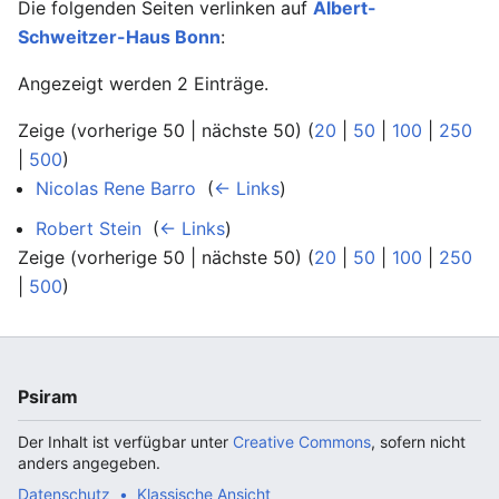
Die folgenden Seiten verlinken auf
Albert-
Schweitzer-Haus Bonn
:
Angezeigt werden 2 Einträge.
Zeige (vorherige 50 | nächste 50) (
20
|
50
|
100
|
250
|
500
)
Nicolas Rene Barro
‎
(
← Links
)
Robert Stein
‎
(
← Links
)
Zeige (vorherige 50 | nächste 50) (
20
|
50
|
100
|
250
|
500
)
Psiram
Der Inhalt ist verfügbar unter
Creative Commons
, sofern nicht
anders angegeben.
Datenschutz
Klassische Ansicht