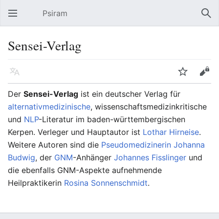
Psiram
Hauptmenü öffnen
Suc
Sensei-Verlag
Sprache
Beobachten
Bearbeiten
Der
Sensei-Verlag
ist ein deutscher Verlag für
alternativmedizinische
, wissenschaftsmedizinkritische
und
NLP
-Literatur im baden-württembergischen
Kerpen. Verleger und Hauptautor ist
Lothar Hirneise
.
Weitere Autoren sind die
Pseudomedizinerin
Johanna
Budwig
, der
GNM
-Anhänger
Johannes Fisslinger
und
die ebenfalls GNM-Aspekte aufnehmende
Heilpraktikerin
Rosina Sonnenschmidt
.