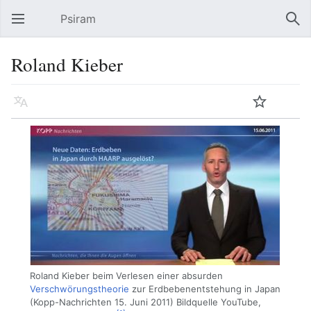
Psiram
Hauptmenü öffnen
Suc
Roland Kieber
Sprache
Beobachten
Bearbeiten
Roland Kieber beim Verlesen einer absurden
Verschwörungstheorie
zur Erdbebenentstehung in Japan
(Kopp-Nachrichten 15. Juni 2011) Bildquelle YouTube,